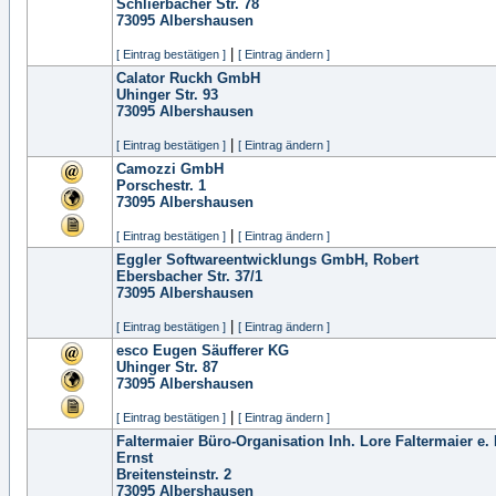
Schlierbacher Str. 78
73095
Albershausen
|
[ Eintrag bestätigen ]
[ Eintrag ändern ]
Calator Ruckh GmbH
Uhinger Str. 93
73095
Albershausen
|
[ Eintrag bestätigen ]
[ Eintrag ändern ]
Camozzi GmbH
Porschestr. 1
73095
Albershausen
|
[ Eintrag bestätigen ]
[ Eintrag ändern ]
Eggler Softwareentwicklungs GmbH, Robert
Ebersbacher Str. 37/1
73095
Albershausen
|
[ Eintrag bestätigen ]
[ Eintrag ändern ]
esco Eugen Säufferer KG
Uhinger Str. 87
73095
Albershausen
|
[ Eintrag bestätigen ]
[ Eintrag ändern ]
Faltermaier Büro-Organisation Inh. Lore Faltermaier e. 
Ernst
Breitensteinstr. 2
73095
Albershausen