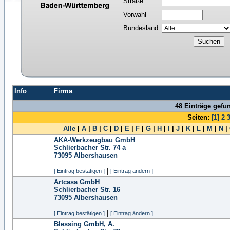
Straße
Vorwahl
Bundesland
Info
Firma
48 Einträge gefu
Seiten:
[1]
2
Alle
|
A
|
B
|
C
|
D
|
E
|
F
|
G
|
H
|
I
|
J
|
K
|
L
|
M
|
N
|
AKA-Werkzeugbau GmbH
Schlierbacher Str. 74 a
73095
Albershausen
|
[ Eintrag bestätigen ]
[ Eintrag ändern ]
Artcasa GmbH
Schlierbacher Str. 16
73095
Albershausen
|
[ Eintrag bestätigen ]
[ Eintrag ändern ]
Blessing GmbH, A.