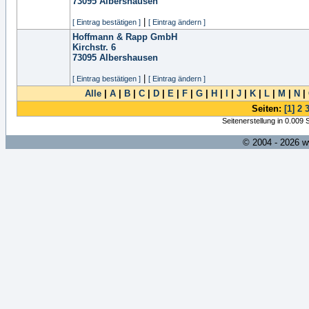
73095
Albershausen
|
[ Eintrag bestätigen ]
[ Eintrag ändern ]
Hoffmann & Rapp GmbH
Kirchstr. 6
73095
Albershausen
|
[ Eintrag bestätigen ]
[ Eintrag ändern ]
Alle
|
A
|
B
|
C
|
D
|
E
|
F
|
G
|
H
|
I
|
J
|
K
|
L
|
M
|
N
|
Seiten:
[1]
2
Seitenerstellung in 0.009
© 2004 - 2026 w