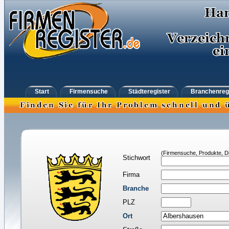
Start
Firmensuche
Städteregister
Branchenreg
(Firmensuche, Produkte, Di
Stichwort
Firma
Branche
PLZ
Ort