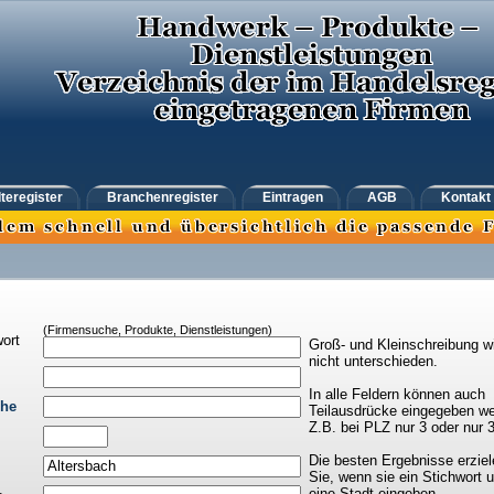
teregister
Branchenregister
Eintragen
AGB
Kontakt
(Firmensuche, Produkte, Dienstleistungen)
ort
Groß- und Kleinschreibung w
nicht unterschieden.
In alle Feldern können auch
che
Teilausdrücke eingegeben we
Z.B. bei PLZ nur 3 oder nur 
Die besten Ergebnisse erziel
Sie, wenn sie ein Stichwort 
eine Stadt eingeben