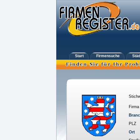
Start
Firmensuche
Städ
Stichw
Firma
Bran
PLZ
Ort