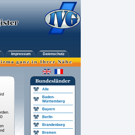
Impressum
Datenschutz
Alle
ird
Baden-
Württemberg
Bayern
rden.
30
Berlin
Brandenburg
en
und
Bremen