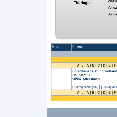
Straß
Vorwa
Bunde
Info
Firma
Alle
|
A
|
B
|
C
|
D
|
E
|
F
Forstdienstleistung Holla
Hauptstr. 30
98587
Altersbach
|
[ Eintrag bestätigen ]
[ Eintrag änd
Alle
|
A
|
B
|
C
|
D
|
E
|
F