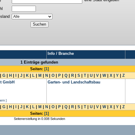
e
hl
sland
Info / Branche
1 Einträge gefunden
Seiten:
[1]
|
G
|
H
|
I
|
J
|
K
|
L
|
M
|
N
|
O
|
P
|
Q
|
R
|
S
|
T
|
U
|
V
|
W
|
X
|
Y
|
Z
ndt GmbH
Garten- und Landschaftsbau
ern ]
|
G
|
H
|
I
|
J
|
K
|
L
|
M
|
N
|
O
|
P
|
Q
|
R
|
S
|
T
|
U
|
V
|
W
|
X
|
Y
|
Z
Seiten:
[1]
Seitenerstellung in 0.008 Sekunden