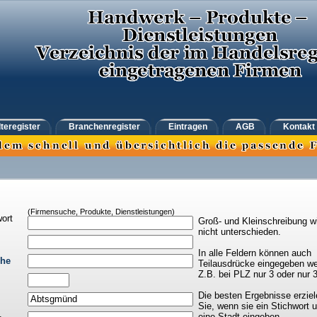
teregister
Branchenregister
Eintragen
AGB
Kontakt
(Firmensuche, Produkte, Dienstleistungen)
ort
Groß- und Kleinschreibung w
nicht unterschieden.
In alle Feldern können auch
che
Teilausdrücke eingegeben we
Z.B. bei PLZ nur 3 oder nur 
Die besten Ergebnisse erziel
Sie, wenn sie ein Stichwort 
eine Stadt eingeben