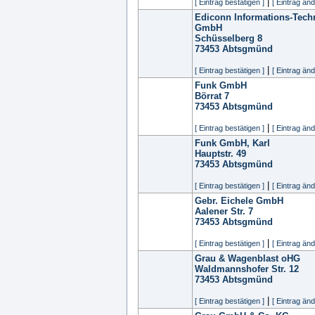
|
[ Eintrag bestätigen ]
[ Eintrag änd
Ediconn Informations-Tec
GmbH
Schüsselberg 8
73453
Abtsgmünd
|
[ Eintrag bestätigen ]
[ Eintrag änd
Funk GmbH
Börrat 7
73453
Abtsgmünd
|
[ Eintrag bestätigen ]
[ Eintrag änd
Funk GmbH, Karl
Hauptstr. 49
73453
Abtsgmünd
|
[ Eintrag bestätigen ]
[ Eintrag änd
Gebr. Eichele GmbH
Aalener Str. 7
73453
Abtsgmünd
|
[ Eintrag bestätigen ]
[ Eintrag änd
Grau & Wagenblast oHG
Waldmannshofer Str. 12
73453
Abtsgmünd
|
[ Eintrag bestätigen ]
[ Eintrag änd