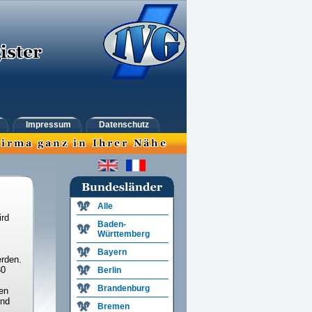
Impressum
Datenschutz
Alle
ird
Baden-
Württemberg
Bayern
rden.
30
Berlin
Brandenburg
en
und
Bremen