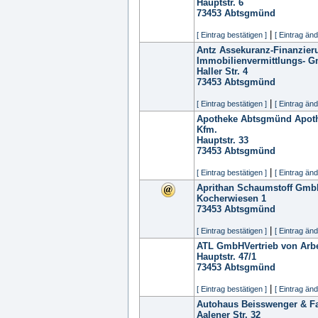
Hauptstr. 6
73453
Abtsgmünd
|
[ Eintrag bestätigen ]
[ Eintrag änd
Antz Assekuranz-Finanzier
Immobilienvermittlungs- 
Haller Str. 4
73453
Abtsgmünd
|
[ Eintrag bestätigen ]
[ Eintrag änd
Apotheke Abtsgmünd Apoth
Kfm.
Hauptstr. 33
73453
Abtsgmünd
|
[ Eintrag bestätigen ]
[ Eintrag änd
Aprithan Schaumstoff Gmb
Kocherwiesen 1
73453
Abtsgmünd
|
[ Eintrag bestätigen ]
[ Eintrag änd
ATL GmbHVertrieb von Arbe
Hauptstr. 47/1
73453
Abtsgmünd
|
[ Eintrag bestätigen ]
[ Eintrag änd
Autohaus Beisswenger & 
Aalener Str. 32