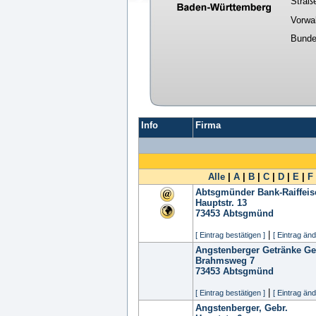
Straß
Vorwa
Bunde
Info
Firma
Alle
|
A
|
B
|
C
|
D
|
E
|
F
Abtsgmünder Bank-Raiffeis
Hauptstr. 13
73453
Abtsgmünd
|
[ Eintrag bestätigen ]
[ Eintrag änd
Angstenberger Getränke Ge
Brahmsweg 7
73453
Abtsgmünd
|
[ Eintrag bestätigen ]
[ Eintrag änd
Angstenberger, Gebr.