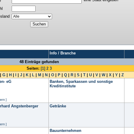
e
hl
sland
Info / Branche
48 Einträge gefunden
Seiten:
[1]
2
3
|
G
|
H
|
I
|
J
|
K
|
L
|
M
|
N
|
O
|
P
|
Q
|
R
|
S
|
T
|
U
|
V
|
W
|
X
|
Y
|
Z
en- eG
Banken, Sparkassen und sonstige
Kreditinstitute
ern ]
rhard Angstenberger
Getränke
ern ]
Bauunternehmen