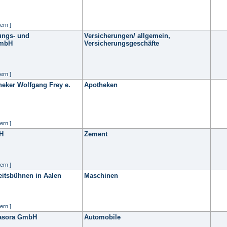
ern ]
ungs- und
Versicherungen/ allgemein,
GmbH
Versicherungsgeschäfte
ern ]
eker Wolfgang Frey e.
Apotheken
ern ]
H
Zement
ern ]
itsbühnen in Aalen
Maschinen
ern ]
Fasora GmbH
Automobile