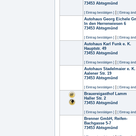
73453
Abtsgmünd
|
[ Eintrag bestätigen ]
[ Eintrag änd
Autohaus Georg Eichele 
In den Herrenwiesen 6
73453
Abtsgmünd
|
[ Eintrag bestätigen ]
[ Eintrag änd
Autohaus Karl Funk e. K.
Hauptstr. 49
73453
Abtsgmünd
|
[ Eintrag bestätigen ]
[ Eintrag änd
Autohaus Stadelmaier e. K.
Aalener Str. 19
73453
Abtsgmünd
|
[ Eintrag bestätigen ]
[ Eintrag änd
Brauereigasthof Lamm
Haller Str. 2
73453
Abtsgmünd
|
[ Eintrag bestätigen ]
[ Eintrag änd
Brenner GmbH, Reifen-
Bachgasse 5-7
73453
Abtsgmünd