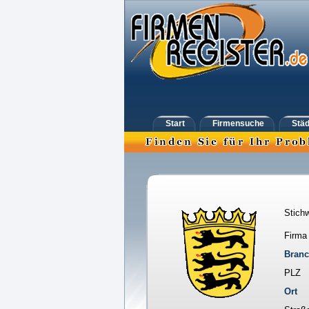
Start
Firmensuche
Städ
Stichw
Firma
Bran
PLZ
Ort