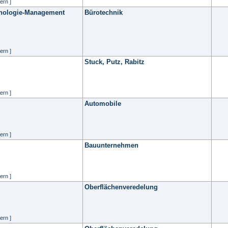
ern ]
hnologie-Management
Bürotechnik
ern ]
Stuck, Putz, Rabitz
ern ]
Automobile
ern ]
Bauunternehmen
ern ]
Oberflächenveredelung
ern ]