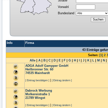
Straße
Vorwahl
Bundesland
Info
Firma
43 Einträge gefu
Seiten:
[1]
2
Alle
|
A
|
B
|
C
|
D
|
E
|
F
|
G
|
H
|
I
|
J
|
K
|
L
|
M
|
N
|
ADGA Adolf Gampper GmbH
Heilbronner Str. 60
74535
Mainhardt
|
[ Eintrag bestätigen ]
[ Eintrag ändern ]
Dabrock Werbung
Molkereistraße 1
21789
Wingst
|
[ Eintrag bestätigen ]
[ Eintrag ändern ]