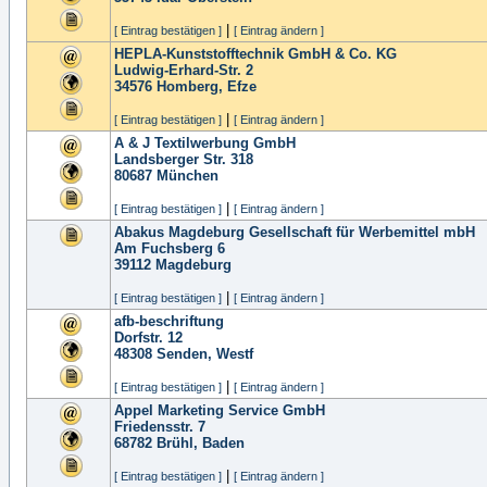
|
[ Eintrag bestätigen ]
[ Eintrag ändern ]
HEPLA-Kunststofftechnik GmbH & Co. KG
Ludwig-Erhard-Str. 2
34576
Homberg, Efze
|
[ Eintrag bestätigen ]
[ Eintrag ändern ]
A & J Textilwerbung GmbH
Landsberger Str. 318
80687
München
|
[ Eintrag bestätigen ]
[ Eintrag ändern ]
Abakus Magdeburg Gesellschaft für Werbemittel mbH
Am Fuchsberg 6
39112
Magdeburg
|
[ Eintrag bestätigen ]
[ Eintrag ändern ]
afb-beschriftung
Dorfstr. 12
48308
Senden, Westf
|
[ Eintrag bestätigen ]
[ Eintrag ändern ]
Appel Marketing Service GmbH
Friedensstr. 7
68782
Brühl, Baden
|
[ Eintrag bestätigen ]
[ Eintrag ändern ]