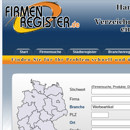
Start
Firmensuche
Städteregister
Branchenreg
(Firmensuche, Produkte, Di
Stichwort
Firma
Branche
PLZ
Ort