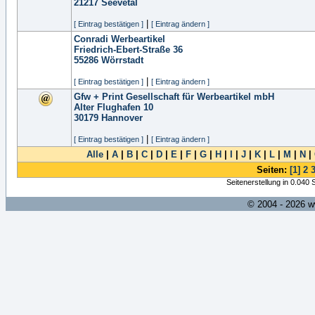
21217
Seevetal
|
[ Eintrag bestätigen ]
[ Eintrag ändern ]
Conradi Werbeartikel
Friedrich-Ebert-Straße 36
55286
Wörrstadt
|
[ Eintrag bestätigen ]
[ Eintrag ändern ]
Gfw + Print Gesellschaft für Werbeartikel mbH
Alter Flughafen 10
30179
Hannover
|
[ Eintrag bestätigen ]
[ Eintrag ändern ]
Alle
|
A
|
B
|
C
|
D
|
E
|
F
|
G
|
H
|
I
|
J
|
K
|
L
|
M
|
N
|
Seiten:
[1]
2
Seitenerstellung in 0.040
© 2004 - 2026 w