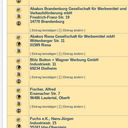
Abakus Brandenburg Gesellschaft für Werbemittel und
Verkaufsförderung mbH
Friedrich-Franz-Str. 19
14770
Brandenburg
|
[ Eintrag bestätigen ]
[ Eintrag ändern ]
Abakus Riesa Gesellschaft für Werbemittel mbH
Wittenberger Str. 11
01589
Riesa
|
[ Eintrag bestätigen ]
[ Eintrag ändern ]
Blitz Button + Wagner Werbung GmbH
Industriestr. 11
69234
Dielheim
|
[ Eintrag bestätigen ]
[ Eintrag ändern ]
Fischer, Alfred
Eisenacher Str. 7
96486
Lautertal, Oberfr
|
[ Eintrag bestätigen ]
[ Eintrag ändern ]
Fuchs e.K., Hans-Jürgen
Industriestr. 15
55743
Idar-Oberstein