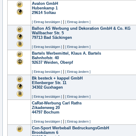
Avalon GmbH
Hubenkamp 1
29614
Soltau
|
[ Eintrag bestätigen ]
[ Eintrag ändern ]
Ballon AS Werbung und Dekoration GmbH & Co. KG
Wallbacher Str. 5
79713
Bad Säckingen
|
[ Eintrag bestätigen ]
[ Eintrag ändern ]
Bartels Werbemittel, Klaus A. Bartels
Bahnhofstr. 40
92637
Weiden, Oberpf
|
[ Eintrag bestätigen ]
[ Eintrag ändern ]
Bk besteck + kappel GmbH
Ellenberger Str. 11
34302
Guxhagen
|
[ Eintrag bestätigen ]
[ Eintrag ändern ]
CaRat-Werbung Carl Raths
Zikadenweg 20
44797
Bochum
|
[ Eintrag bestätigen ]
[ Eintrag ändern ]
Con-Sport Werbeball BedruckungsGmbH
Brookdamm 6