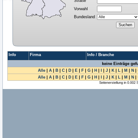
Straße
Vorwahl
Bundesland
Info
Firma
Info / Branche
keine Einträge ge
Alle
|
A
|
B
|
C
|
D
|
E
|
F
|
G
|
H
|
I
|
J
|
K
|
L
|
M
|
N
|
Alle
|
A
|
B
|
C
|
D
|
E
|
F
|
G
|
H
|
I
|
J
|
K
|
L
|
M
|
N
|
Seitenerstellung in 0.002