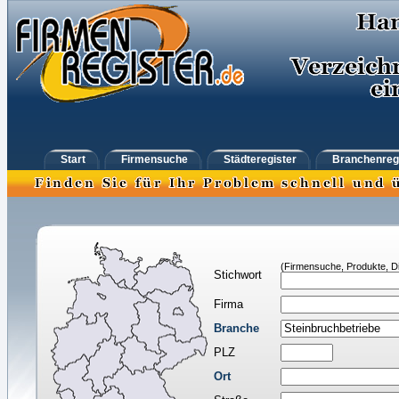
Start
Firmensuche
Städteregister
Branchenreg
(Firmensuche, Produkte, Di
Stichwort
Firma
Branche
PLZ
Ort