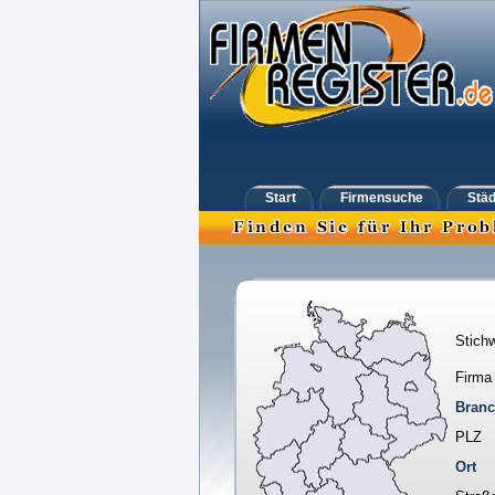
Start
Firmensuche
Städ
Stichw
Firma
Bran
PLZ
Ort