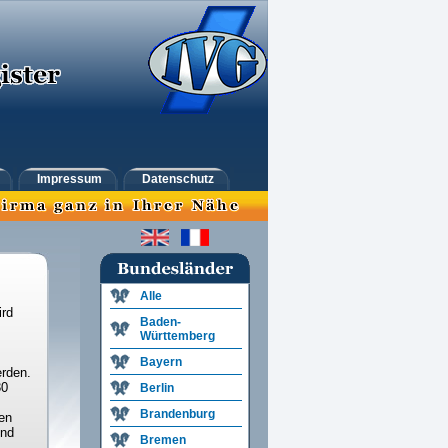
Impressum
Datenschutz
Alle
ird
Baden-
Württemberg
Bayern
rden.
30
Berlin
Brandenburg
en
und
Bremen