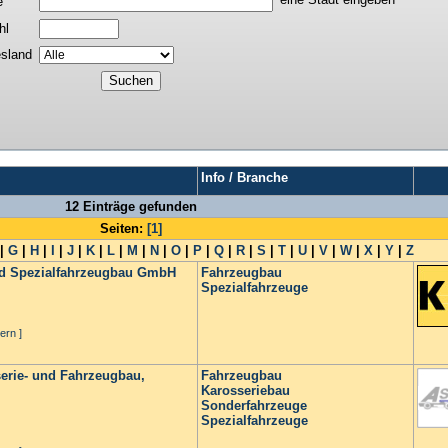
e
hl
sland
Info / Branche
12 Einträge gefunden
Seiten:
[1]
|
G
|
H
|
I
|
J
|
K
|
L
|
M
|
N
|
O
|
P
|
Q
|
R
|
S
|
T
|
U
|
V
|
W
|
X
|
Y
|
Z
d Spezialfahrzeugbau GmbH
Fahrzeugbau
Spezialfahrzeuge
ern ]
erie- und Fahrzeugbau,
Fahrzeugbau
Karosseriebau
Sonderfahrzeuge
Spezialfahrzeuge