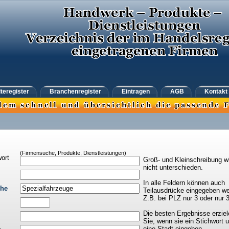
teregister
Branchenregister
Eintragen
AGB
Kontakt
(Firmensuche, Produkte, Dienstleistungen)
ort
Groß- und Kleinschreibung w
nicht unterschieden.
In alle Feldern können auch
che
Teilausdrücke eingegeben we
Z.B. bei PLZ nur 3 oder nur 
Die besten Ergebnisse erziel
Sie, wenn sie ein Stichwort 
eine Stadt eingeben