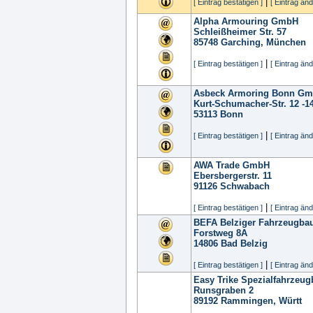
|
[ Eintrag bestätigen ]
[ Eintrag änd
Alpha Armouring GmbH
Schleißheimer Str. 57
85748
Garching, München
|
[ Eintrag bestätigen ]
[ Eintrag änd
Asbeck Armoring Bonn G
Kurt-Schumacher-Str. 12 -1
53113
Bonn
|
[ Eintrag bestätigen ]
[ Eintrag änd
AWA Trade GmbH
Ebersbergerstr. 11
91126
Schwabach
|
[ Eintrag bestätigen ]
[ Eintrag änd
BEFA Belziger Fahrzeugb
Forstweg 8A
14806
Bad Belzig
|
[ Eintrag bestätigen ]
[ Eintrag änd
Easy Trike Spezialfahrze
Runsgraben 2
89192
Rammingen, Württ