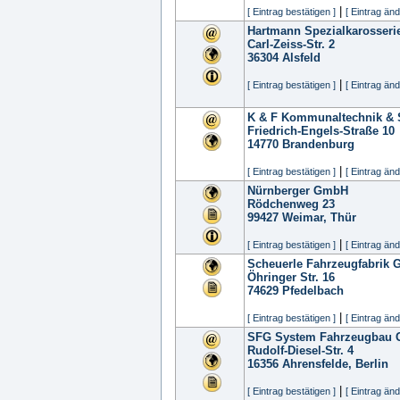
|
[ Eintrag bestätigen ]
[ Eintrag änd
Hartmann Spezialkarosser
Carl-Zeiss-Str. 2
36304
Alsfeld
|
[ Eintrag bestätigen ]
[ Eintrag änd
K & F Kommunaltechnik & 
Friedrich-Engels-Straße 10
14770
Brandenburg
|
[ Eintrag bestätigen ]
[ Eintrag änd
Nürnberger GmbH
Rödchenweg 23
99427
Weimar, Thür
|
[ Eintrag bestätigen ]
[ Eintrag änd
Scheuerle Fahrzeugfabrik
Öhringer Str. 16
74629
Pfedelbach
|
[ Eintrag bestätigen ]
[ Eintrag änd
SFG System Fahrzeugbau
Rudolf-Diesel-Str. 4
16356
Ahrensfelde, Berlin
|
[ Eintrag bestätigen ]
[ Eintrag änd