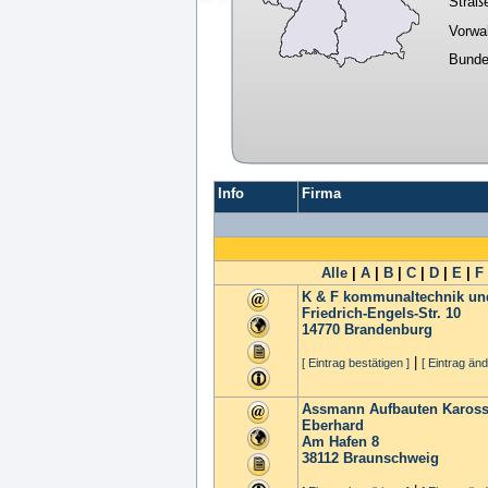
Straß
Vorwa
Bunde
Info
Firma
Alle
|
A
|
B
|
C
|
D
|
E
|
F
K & F kommunaltechnik un
Friedrich-Engels-Str. 10
14770
Brandenburg
|
[ Eintrag bestätigen ]
[ Eintrag änd
Assmann Aufbauten Kaross
Eberhard
Am Hafen 8
38112
Braunschweig