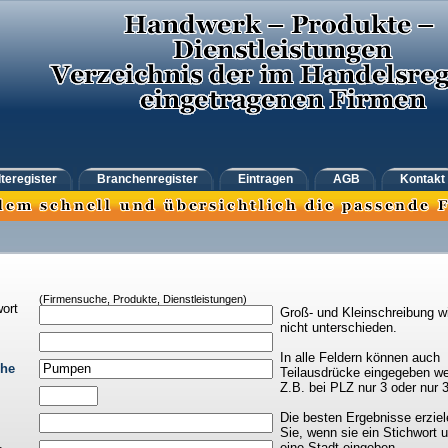
teregister
Branchenregister
Eintragen
AGB
Kontakt
(Firmensuche, Produkte, Dienstleistungen)
ort
Groß- und Kleinschreibung w
nicht unterschieden.
In alle Feldern können auch
che
Teilausdrücke eingegeben we
Z.B. bei PLZ nur 3 oder nur 
Die besten Ergebnisse erziel
Sie, wenn sie ein Stichwort 
eine Stadt eingeben