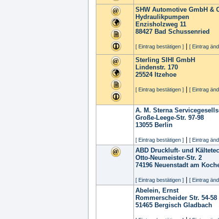
SHW Automotive GmbH & Co
Hydraulikpumpen
Enzisholzweg 11
88427
Bad Schussenried
|
[ Eintrag bestätigen ]
[ Eintrag änd
Sterling SIHI GmbH
Lindenstr. 170
25524
Itzehoe
|
[ Eintrag bestätigen ]
[ Eintrag änd
A. M. Sterna Servicegesell
Große-Leege-Str. 97-98
13055
Berlin
|
[ Eintrag bestätigen ]
[ Eintrag änd
ABD Druckluft- und Kältete
Otto-Neumeister-Str. 2
74196
Neuenstadt am Koch
|
[ Eintrag bestätigen ]
[ Eintrag änd
Abelein, Ernst
Rommerscheider Str. 54-58
51465
Bergisch Gladbach