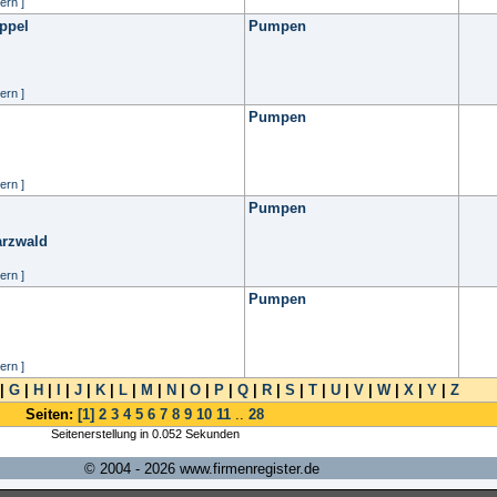
ern ]
ppel
Pumpen
ern ]
Pumpen
ern ]
Pumpen
arzwald
ern ]
Pumpen
ern ]
|
G
|
H
|
I
|
J
|
K
|
L
|
M
|
N
|
O
|
P
|
Q
|
R
|
S
|
T
|
U
|
V
|
W
|
X
|
Y
|
Z
Seiten:
[1]
2
3
4
5
6
7
8
9
10
11
..
28
Seitenerstellung in 0.052 Sekunden
© 2004 - 2026 www.firmenregister.de