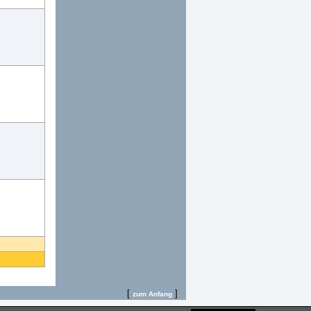
[
]
zum Anfang