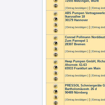
72555
Metzingen, Württ
|
[ Eintrag bestätigen ]
[ Eintrag änd
ABS Pumpen Vertragswerkst
Ikarusallee 18
30179
Hannover
|
[ Eintrag bestätigen ]
[ Eintrag änd
Conrad Pollmann Norddeut
Zum Panrepel 1
28307
Bremen
|
[ Eintrag bestätigen ]
[ Eintrag änd
Heep Pumpen GmbH, Rich
Ahornstr. 61-63
65933
Frankfurt am Main
|
[ Eintrag bestätigen ]
[ Eintrag änd
PRESSOL Schmiergeräte 
Bartholomäusstr. 26 d
90489
Nürnberg
|
[ Eintrag bestätigen ]
[ Eintrag änd