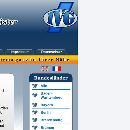
Impressum
Datenschutz
Alle
ird
Baden-
Württemberg
Bayern
rden.
30
Berlin
Brandenburg
en
und
Bremen