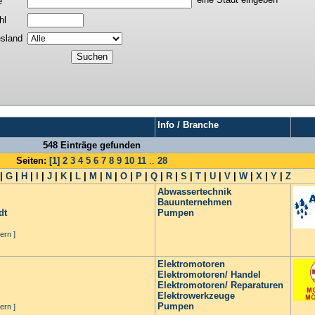
e
hl
sland
Info / Branche
548 Einträge gefunden
Seiten:
[1]
2
3
4
5
6
7
8
9
10
11
..
28
|
G
|
H
|
I
|
J
|
K
|
L
|
M
|
N
|
O
|
P
|
Q
|
R
|
S
|
T
|
U
|
V
|
W
|
X
|
Y
|
Z
Abwassertechnik
Bauunternehmen
dt
Pumpen
ern ]
Elektromotoren
Elektromotoren/ Handel
Elektromotoren/ Reparaturen
Elektrowerkzeuge
Pumpen
ern ]