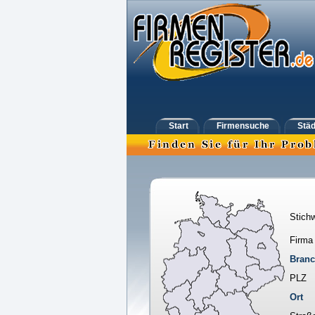
Start
Firmensuche
Städ
Stichw
Firma
Bran
PLZ
Ort