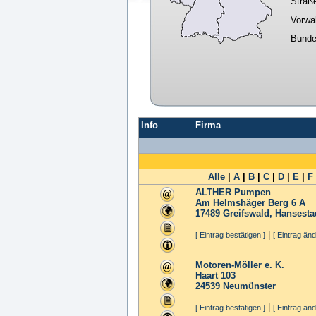
Straß
Vorwa
Bunde
Info
Firma
Alle
|
A
|
B
|
C
|
D
|
E
|
F
ALTHER Pumpen
Am Helmshäger Berg 6 A
17489
Greifswald, Hansesta
|
[ Eintrag bestätigen ]
[ Eintrag änd
Motoren-Möller e. K.
Haart 103
24539
Neumünster
|
[ Eintrag bestätigen ]
[ Eintrag änd