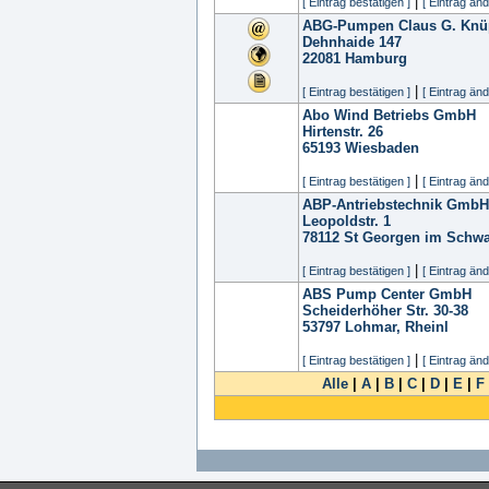
|
[ Eintrag bestätigen ]
[ Eintrag änd
ABG-Pumpen Claus G. Knü
Dehnhaide 147
22081
Hamburg
|
[ Eintrag bestätigen ]
[ Eintrag änd
Abo Wind Betriebs GmbH
Hirtenstr. 26
65193
Wiesbaden
|
[ Eintrag bestätigen ]
[ Eintrag änd
ABP-Antriebstechnik GmbH
Leopoldstr. 1
78112
St Georgen im Schw
|
[ Eintrag bestätigen ]
[ Eintrag änd
ABS Pump Center GmbH
Scheiderhöher Str. 30-38
53797
Lohmar, Rheinl
|
[ Eintrag bestätigen ]
[ Eintrag änd
Alle
|
A
|
B
|
C
|
D
|
E
|
F