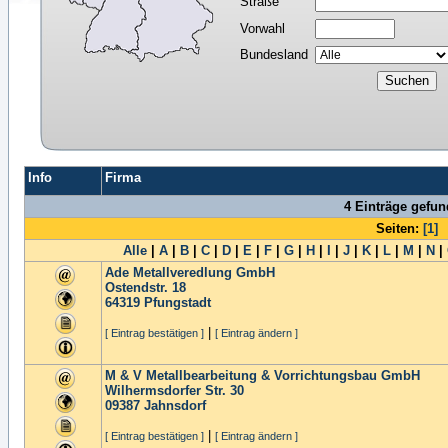
Straße
Vorwahl
Bundesland
Info
Firma
4 Einträge gefu
Seiten:
[1]
Alle
|
A
|
B
|
C
|
D
|
E
|
F
|
G
|
H
|
I
|
J
|
K
|
L
|
M
|
N
|
Ade Metallveredlung GmbH
Ostendstr. 18
64319
Pfungstadt
|
[ Eintrag bestätigen ]
[ Eintrag ändern ]
M & V Metallbearbeitung & Vorrichtungsbau GmbH
Wilhermsdorfer Str. 30
09387
Jahnsdorf
|
[ Eintrag bestätigen ]
[ Eintrag ändern ]