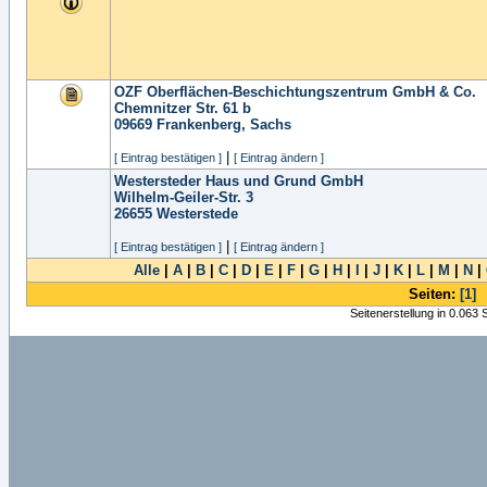
OZF Oberflächen-Beschichtungszentrum GmbH & Co.
Chemnitzer Str. 61 b
09669
Frankenberg, Sachs
|
[ Eintrag bestätigen ]
[ Eintrag ändern ]
Westersteder Haus und Grund GmbH
Wilhelm-Geiler-Str. 3
26655
Westerstede
|
[ Eintrag bestätigen ]
[ Eintrag ändern ]
Alle
|
A
|
B
|
C
|
D
|
E
|
F
|
G
|
H
|
I
|
J
|
K
|
L
|
M
|
N
|
Seiten:
[1]
Seitenerstellung in 0.063