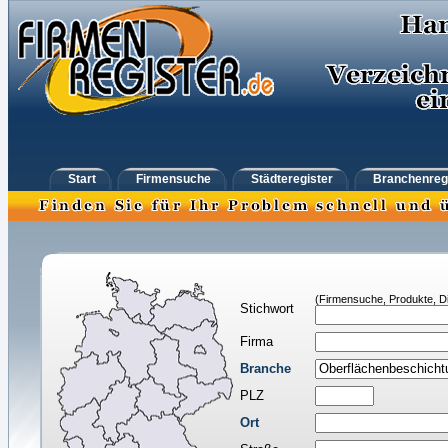
Start
Firmensuche
Städteregister
Branchenreg
(Firmensuche, Produkte, Di
Stichwort
Firma
Branche
PLZ
Ort