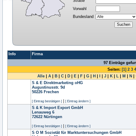
Straße
Vorwahl
Bundesland
Info
Firma
97 Einträge gefu
Seiten:
[1]
2
3
Alle
|
A
|
B
|
C
|
D
|
E
|
F
|
G
|
H
|
I
|
J
|
K
|
L
|
M
|
N
|
S & E Direktmarketing oHG
Augustinusstr. 9d
50226
Frechen
|
[ Eintrag bestätigen ]
[ Eintrag ändern ]
S & K Import Export GmbH
Lenauweg 6
72622
Nürtingen
|
[ Eintrag bestätigen ]
[ Eintrag ändern ]
S O M Sozietät für Marktuntersuchungen GmbH