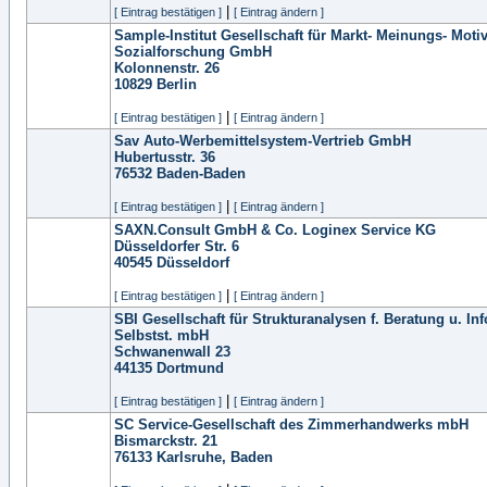
|
[ Eintrag bestätigen ]
[ Eintrag ändern ]
Sample-Institut Gesellschaft für Markt- Meinungs- Moti
Sozialforschung GmbH
Kolonnenstr. 26
10829
Berlin
|
[ Eintrag bestätigen ]
[ Eintrag ändern ]
Sav Auto-Werbemittelsystem-Vertrieb GmbH
Hubertusstr. 36
76532
Baden-Baden
|
[ Eintrag bestätigen ]
[ Eintrag ändern ]
SAXN.Consult GmbH & Co. Loginex Service KG
Düsseldorfer Str. 6
40545
Düsseldorf
|
[ Eintrag bestätigen ]
[ Eintrag ändern ]
SBI Gesellschaft für Strukturanalysen f. Beratung u. Inf
Selbstst. mbH
Schwanenwall 23
44135
Dortmund
|
[ Eintrag bestätigen ]
[ Eintrag ändern ]
SC Service-Gesellschaft des Zimmerhandwerks mbH
Bismarckstr. 21
76133
Karlsruhe, Baden