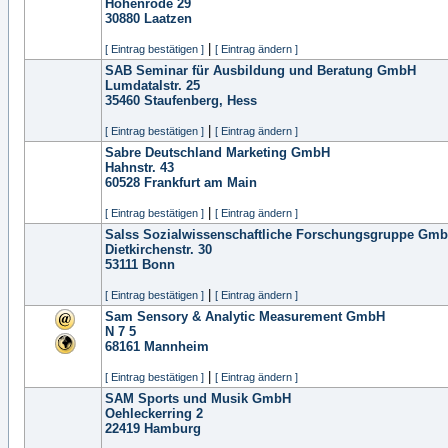
Hohenrode 29
30880
Laatzen
|
[ Eintrag bestätigen ]
[ Eintrag ändern ]
SAB Seminar für Ausbildung und Beratung GmbH
Lumdatalstr. 25
35460
Staufenberg, Hess
|
[ Eintrag bestätigen ]
[ Eintrag ändern ]
Sabre Deutschland Marketing GmbH
Hahnstr. 43
60528
Frankfurt am Main
|
[ Eintrag bestätigen ]
[ Eintrag ändern ]
Salss Sozialwissenschaftliche Forschungsgruppe Gm
Dietkirchenstr. 30
53111
Bonn
|
[ Eintrag bestätigen ]
[ Eintrag ändern ]
Sam Sensory & Analytic Measurement GmbH
N 7 5
68161
Mannheim
|
[ Eintrag bestätigen ]
[ Eintrag ändern ]
SAM Sports und Musik GmbH
Oehleckerring 2
22419
Hamburg