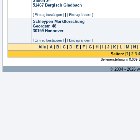
Siefen 24
51467
Bergisch Gladbach
|
[ Eintrag bestätigen ]
[ Eintrag ändern ]
Schleypen Marktforschung
Georgstr. 48
30159
Hannover
|
[ Eintrag bestätigen ]
[ Eintrag ändern ]
Alle
|
A
|
B
|
C
|
D
|
E
|
F
|
G
|
H
|
I
|
J
|
K
|
L
|
M
|
N
|
Seiten:
[1]
2
3
Seitenerstellung in 0.039
© 2004 - 2026 w