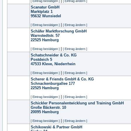
|
[ Eintrag bestätigen ]
[ Eintrag ändern ]
Scanatur GmbH
Marktplatz 1
95632
Wunsiedel
|
[ Eintrag bestätigen ]
[ Eintrag ändern ]
Schäfer Marktforschung GmbH
Warnstedtstr. 57
22525
Hamburg
|
[ Eintrag bestätigen ]
[ Eintrag ändern ]
Schatschneider & Co. KG
Postdeich 5
47533
Kleve, Niederrhein
|
[ Eintrag bestätigen ]
[ Eintrag ändern ]
Scherer & Friends GmbH & Co. KG
Schnackenburgallee 177
22525
Hamburg
|
[ Eintrag bestätigen ]
[ Eintrag ändern ]
Schickler Personalentwicklung und Training GmbH
Große Bäckerstr. 10
20095
Hamburg
|
[ Eintrag bestätigen ]
[ Eintrag ändern ]
Schikowski & Partner GmbH