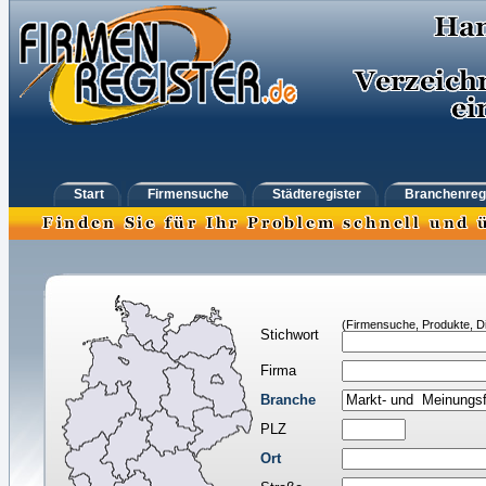
Start
Firmensuche
Städteregister
Branchenreg
(Firmensuche, Produkte, Di
Stichwort
Firma
Branche
PLZ
Ort