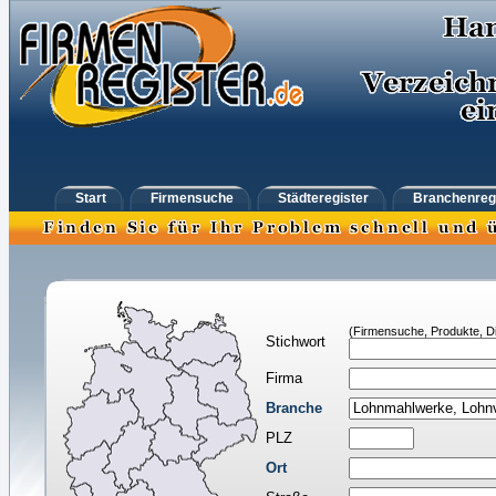
Start
Firmensuche
Städteregister
Branchenreg
(Firmensuche, Produkte, Di
Stichwort
Firma
Branche
PLZ
Ort