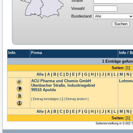
Straße
Vorwahl
Bundesland
Info
Firma
Info / 
1 Einträge gefu
Seiten:
[1]
Alle
|
A
|
B
|
C
|
D
|
E
|
F
|
G
|
H
|
I
|
J
|
K
|
L
|
M
|
N
|
ACU Pharma und Chemie GmbH
Lohnma
Utenbacher Straße, Industriegebiet
99510
Apolda
|
[ Eintrag bestätigen ]
[ Eintrag ändern ]
Alle
|
A
|
B
|
C
|
D
|
E
|
F
|
G
|
H
|
I
|
J
|
K
|
L
|
M
|
N
|
Seiten:
[1]
Seitenerstellung in 0.002