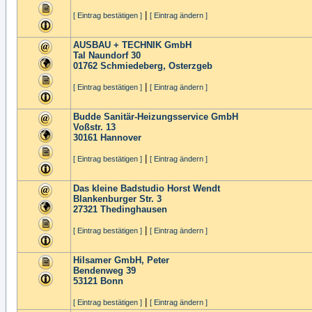
|
[ Eintrag bestätigen ]
[ Eintrag ändern ]
AUSBAU + TECHNIK GmbH
Tal Naundorf 30
01762
Schmiedeberg, Osterzgeb
|
[ Eintrag bestätigen ]
[ Eintrag ändern ]
Budde Sanitär-Heizungsservice GmbH
Voßstr. 13
30161
Hannover
|
[ Eintrag bestätigen ]
[ Eintrag ändern ]
Das kleine Badstudio Horst Wendt
Blankenburger Str. 3
27321
Thedinghausen
|
[ Eintrag bestätigen ]
[ Eintrag ändern ]
Hilsamer GmbH, Peter
Bendenweg 39
53121
Bonn
|
[ Eintrag bestätigen ]
[ Eintrag ändern ]