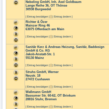
Nebeling GmbH, Inh. Axel Goldbaum
Lange Reihe 36, OT Thönse
30938
Burgwedel
|
[ Eintrag bestätigen ]
[ Eintrag ändern ]
Richter & Özer
Mainzer Ring 46
63075
Offenbach am Main
|
[ Eintrag bestätigen ]
[ Eintrag ändern ]
Sanitär Kerz & Andreas Heizung, Sanitär, Baddesign
GmbH & Co. KG
Jakob-Anstatt-Str. 1
55130
Mainz
|
[ Eintrag bestätigen ]
[ Eintrag ändern ]
Struhs GmbH, Werner
Neustr. 18
27472
Cuxhaven
|
[ Eintrag bestätigen ]
[ Eintrag ändern ]
Waßmann GmbH
Bassumer Str. 60-62, OT Brinkum
28816
Stuhr, Bremen
|
[ Eintrag bestätigen ]
[ Eintrag ändern ]