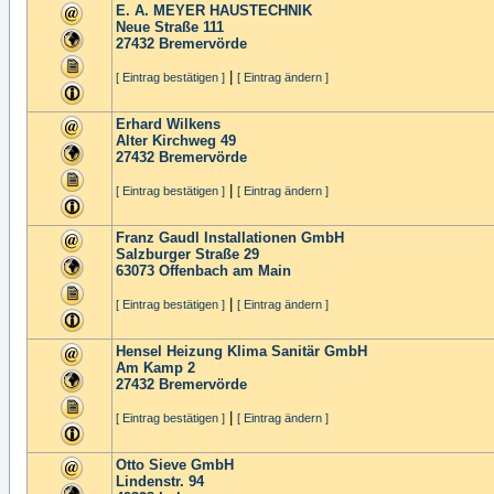
E. A. MEYER HAUSTECHNIK
Neue Straße 111
27432
Bremervörde
|
[ Eintrag bestätigen ]
[ Eintrag ändern ]
Erhard Wilkens
Alter Kirchweg 49
27432
Bremervörde
|
[ Eintrag bestätigen ]
[ Eintrag ändern ]
Franz Gaudl Installationen GmbH
Salzburger Straße 29
63073
Offenbach am Main
|
[ Eintrag bestätigen ]
[ Eintrag ändern ]
Hensel Heizung Klima Sanitär GmbH
Am Kamp 2
27432
Bremervörde
|
[ Eintrag bestätigen ]
[ Eintrag ändern ]
Otto Sieve GmbH
Lindenstr. 94