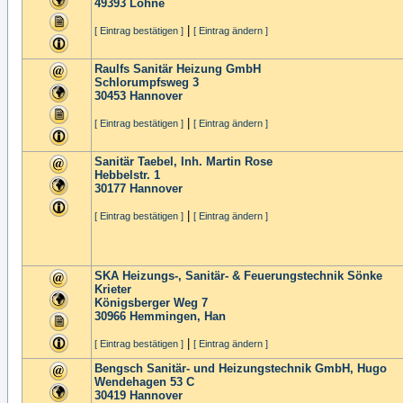
49393
Lohne
|
[ Eintrag bestätigen ]
[ Eintrag ändern ]
Raulfs Sanitär Heizung GmbH
Schlorumpfsweg 3
30453
Hannover
|
[ Eintrag bestätigen ]
[ Eintrag ändern ]
Sanitär Taebel, Inh. Martin Rose
Hebbelstr. 1
30177
Hannover
|
[ Eintrag bestätigen ]
[ Eintrag ändern ]
SKA Heizungs-, Sanitär- & Feuerungstechnik Sönke
Krieter
Königsberger Weg 7
30966
Hemmingen, Han
|
[ Eintrag bestätigen ]
[ Eintrag ändern ]
Bengsch Sanitär- und Heizungstechnik GmbH, Hugo
Wendehagen 53 C
30419
Hannover