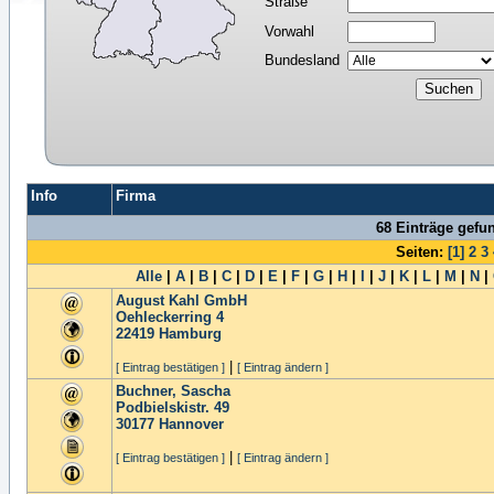
Straße
Vorwahl
Bundesland
Info
Firma
68 Einträge gefu
Seiten:
[1]
2
3
Alle
|
A
|
B
|
C
|
D
|
E
|
F
|
G
|
H
|
I
|
J
|
K
|
L
|
M
|
N
|
August Kahl GmbH
Oehleckerring 4
22419
Hamburg
|
[ Eintrag bestätigen ]
[ Eintrag ändern ]
Buchner, Sascha
Podbielskistr. 49
30177
Hannover
|
[ Eintrag bestätigen ]
[ Eintrag ändern ]