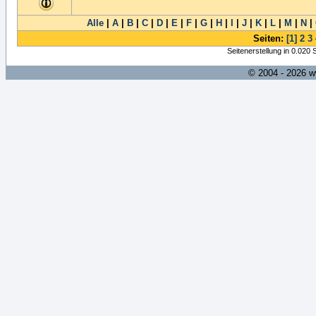
Alle
|
A
|
B
|
C
|
D
|
E
|
F
|
G
|
H
|
I
|
J
|
K
|
L
|
M
|
N
|
Seiten:
[1]
2
3
Seitenerstellung in 0.020
© 2004 - 2026 w