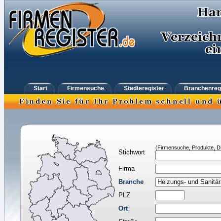
Start
Firmensuche
Städteregister
Branchenreg
(Firmensuche, Produkte, Di
Stichwort
Firma
Branche
PLZ
Ort