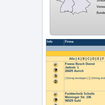
Straß
Vorwa
Bunde
Info
Firma
Alle
|
A
|
B
|
C
|
D
|
E
|
F
Freese Bosch Dienst
Jadestr. 1
26605
Aurich
|
[ Eintrag bestätigen ]
[ Eintrag änd
Funktechnik Schultz
Meininger Str. 106
98529
Suhl