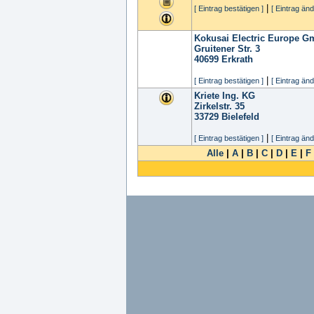
|
[ Eintrag bestätigen ]
[ Eintrag änd
Kokusai Electric Europe 
Gruitener Str. 3
40699
Erkrath
|
[ Eintrag bestätigen ]
[ Eintrag änd
Kriete Ing. KG
Zirkelstr. 35
33729
Bielefeld
|
[ Eintrag bestätigen ]
[ Eintrag änd
Alle
|
A
|
B
|
C
|
D
|
E
|
F