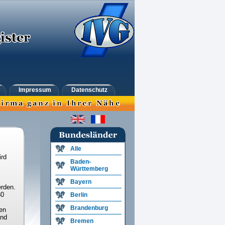
Impressum
Datenschutz
Alle
ird
Baden-
Württemberg
Bayern
rden.
30
Berlin
Brandenburg
en
und
Bremen