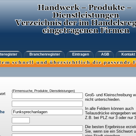
teregister
Branchenregister
Eintragen
AGB
Kontakt
(Firmensuche, Produkte, Dienstleistungen)
ort
Groß- und Kleinschreibung w
nicht unterschieden.
In alle Feldern können auch
che
Teilausdrücke eingegeben we
Z.B. bei PLZ nur 3 oder nur 
Die besten Ergebnisse erziel
Sie, wenn sie ein Stichwort 
eine Stadt eingeben