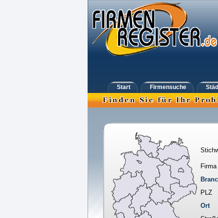
Start
Firmensuche
Städ
Stichw
Firma
Bran
PLZ
Ort