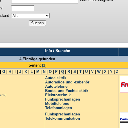
e
hl
sland
Info / Branche
4 Einträge gefunden
Seiten:
[1]
|
G
|
H
|
I
|
J
|
K
|
L
|
M
|
N
|
O
|
P
|
Q
|
R
|
S
|
T
|
U
|
V
|
W
|
X
|
Y
|
Z
Autoelektrik
Autoradios und -zubehör
Autotelefone
Boots- und Yachtelektrik
Elektrotechnik
ern ]
Funksprechanlagen
Mobiltelefone
Telefonanlagen
Funksprechanlagen
Telekommunikation