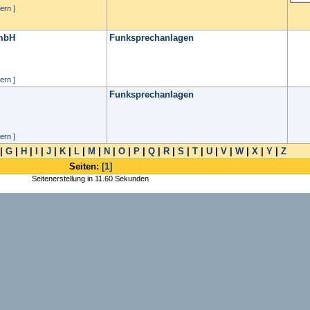
ern ]
GmbH
Funksprechanlagen
ern ]
Funksprechanlagen
ern ]
|
G
|
H
|
I
|
J
|
K
|
L
|
M
|
N
|
O
|
P
|
Q
|
R
|
S
|
T
|
U
|
V
|
W
|
X
|
Y
|
Z
Seiten:
[1]
Seitenerstellung in 11.60 Sekunden