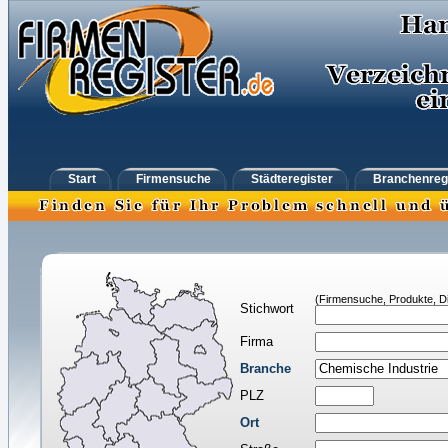
Start
Firmensuche
Städteregister
Branchenreg
(Firmensuche, Produkte, Di
Stichwort
Firma
Branche
PLZ
Ort