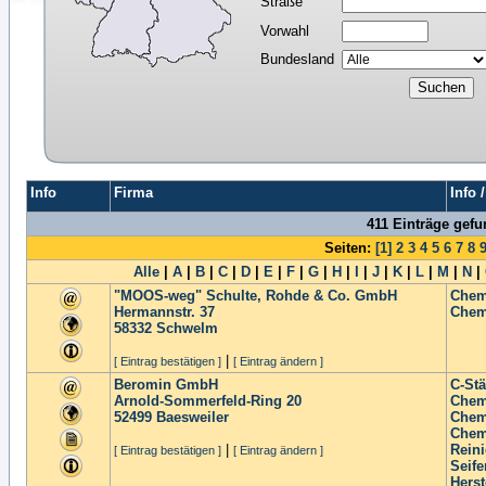
Straße
Vorwahl
Bundesland
Info
Firma
Info 
411 Einträge gef
Seiten:
[1]
2
3
4
5
6
7
8
Alle
|
A
|
B
|
C
|
D
|
E
|
F
|
G
|
H
|
I
|
J
|
K
|
L
|
M
|
N
|
"MOOS-weg" Schulte, Rohde & Co. GmbH
Chem
Hermannstr. 37
Chem
58332
Schwelm
|
[ Eintrag bestätigen ]
[ Eintrag ändern ]
Beromin GmbH
C-Stä
Arnold-Sommerfeld-Ring 20
Chem
52499
Baesweiler
Chem
Chem
|
Reini
[ Eintrag bestätigen ]
[ Eintrag ändern ]
Seife
Herst