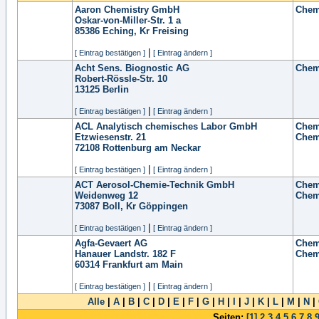
Aaron Chemistry GmbH
Chem
Oskar-von-Miller-Str. 1 a
85386
Eching, Kr Freising
|
[ Eintrag bestätigen ]
[ Eintrag ändern ]
Acht Sens. Biognostic AG
Chem
Robert-Rössle-Str. 10
13125
Berlin
|
[ Eintrag bestätigen ]
[ Eintrag ändern ]
ACL Analytisch chemisches Labor GmbH
Chem
Etzwiesenstr. 21
Chem
72108
Rottenburg am Neckar
|
[ Eintrag bestätigen ]
[ Eintrag ändern ]
ACT Aerosol-Chemie-Technik GmbH
Chem
Weidenweg 12
Chem
73087
Boll, Kr Göppingen
|
[ Eintrag bestätigen ]
[ Eintrag ändern ]
Agfa-Gevaert AG
Chem
Hanauer Landstr. 182 F
Chem
60314
Frankfurt am Main
|
[ Eintrag bestätigen ]
[ Eintrag ändern ]
Alle
|
A
|
B
|
C
|
D
|
E
|
F
|
G
|
H
|
I
|
J
|
K
|
L
|
M
|
N
|
Seiten:
[1]
2
3
4
5
6
7
8