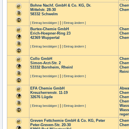
Bohne Nachf. GmbH & Co. KG, Dr.
Chem
Mittelstr. 28-30
Chem
58332
Schwelm
|
[ Eintrag bestätigen ]
[ Eintrag ändern ]
Burtex-Chemie GmbH
Chem
Erich-Hoepner-Ring 23
Chem
42369
Wuppertal
Chem
|
[ Eintrag bestätigen ]
[ Eintrag ändern ]
Collo GmbH
Chem
Simon-Arzt-Str. 2
Chem
53332
Bornheim, Rheinl
Chem
Reini
|
[ Eintrag bestätigen ]
[ Eintrag ändern ]
EFA Chemie GmbH
Abwa
Kreuzherrenstr. 11-19
Chem
32676
Lügde
Chem
Chem
|
Wass
[ Eintrag bestätigen ]
[ Eintrag ändern ]
Wasse
regen
Greven Fettchemie GmbH & Co. KG, Peter
Chem
Peter-Greven-Str. 20-30
Chem