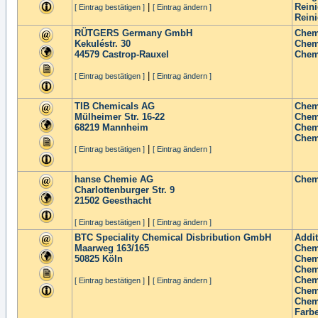
|
Reini
[ Eintrag bestätigen ]
[ Eintrag ändern ]
Rein
RÜTGERS Germany GmbH
Chem
Kekuléstr. 30
Chem
44579
Castrop-Rauxel
Chem
|
[ Eintrag bestätigen ]
[ Eintrag ändern ]
TIB Chemicals AG
Chem
Mülheimer Str. 16-22
Chem
68219
Mannheim
Chem
Chem
|
[ Eintrag bestätigen ]
[ Eintrag ändern ]
hanse Chemie AG
Chem
Charlottenburger Str. 9
21502
Geesthacht
|
[ Eintrag bestätigen ]
[ Eintrag ändern ]
BTC Speciality Chemical Disbribution GmbH
Addit
Maarweg 163/165
Chem
50825
Köln
Chem
Chem
|
Chem
[ Eintrag bestätigen ]
[ Eintrag ändern ]
Chem
Chem
Farb