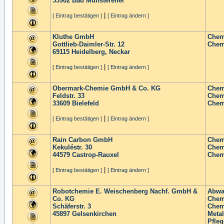
53902
Bad Münstereifel
|
[ Eintrag bestätigen ]
[ Eintrag ändern ]
Kluthe GmbH
Chem
Gottlieb-Daimler-Str. 12
Chem
69115
Heidelberg, Neckar
|
[ Eintrag bestätigen ]
[ Eintrag ändern ]
Obermark-Chemie GmbH & Co. KG
Chem
Feldstr. 33
Chem
33609
Bielefeld
Chem
|
[ Eintrag bestätigen ]
[ Eintrag ändern ]
Rain Carbon GmbH
Chem
Kekuléstr. 30
Chem
44579
Castrop-Rauxel
Chem
|
[ Eintrag bestätigen ]
[ Eintrag ändern ]
Robotchemie E. Weischenberg Nachf. GmbH &
Abwa
Co. KG
Chem
Schäferstr. 3
Chem
45897
Gelsenkirchen
Metal
Pfleg