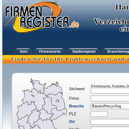
Start
Firmensuche
Städteregister
Branchenreg
(Firmensuche, Produkte, Di
Stichwort
Firma
Branche
PLZ
Ort