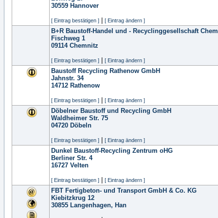
30559
Hannover
|
[ Eintrag bestätigen ]
[ Eintrag ändern ]
B+R Baustoff-Handel und - Recyclinggesellschaft Che
Fischweg 1
09114
Chemnitz
|
[ Eintrag bestätigen ]
[ Eintrag ändern ]
Baustoff Recycling Rathenow GmbH
Jahnstr. 34
14712
Rathenow
|
[ Eintrag bestätigen ]
[ Eintrag ändern ]
Döbelner Baustoff und Recycling GmbH
Waldheimer Str. 75
04720
Döbeln
|
[ Eintrag bestätigen ]
[ Eintrag ändern ]
Dunkel Baustoff-Recycling Zentrum oHG
Berliner Str. 4
16727
Velten
|
[ Eintrag bestätigen ]
[ Eintrag ändern ]
FBT Fertigbeton- und Transport GmbH & Co. KG
Kiebitzkrug 12
30855
Langenhagen, Han