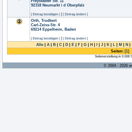
Freystädter Str. 11
92318
Neumarkt i d Oberpfalz
|
[ Eintrag bestätigen ]
[ Eintrag ändern ]
Orth, Trudbert
Carl-Zeiss-Str. 4
69214
Eppelheim, Baden
|
[ Eintrag bestätigen ]
[ Eintrag ändern ]
Alle
|
A
|
B
|
C
|
D
|
E
|
F
|
G
|
H
|
I
|
J
|
K
|
L
|
M
|
N
|
Seiten:
[1]
Seitenerstellung in 0.008
© 2004 - 2026 w