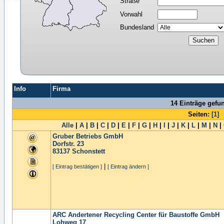
Straße
Vorwahl
Bundesland
Info
Firma
14 Einträge gefu
Seiten:
[1]
Alle
|
A
|
B
|
C
|
D
|
E
|
F
|
G
|
H
|
I
|
J
|
K
|
L
|
M
|
N
|
Gruber Betriebs GmbH
Dorfstr. 23
83137
Schonstett
|
[ Eintrag bestätigen ]
[ Eintrag ändern ]
ARC Andertener Recycling Center für Baustoffe GmbH
Lohweg 17