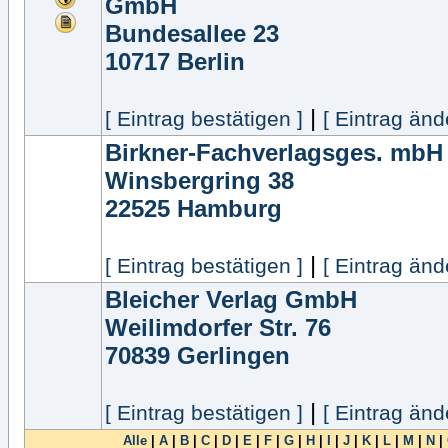
GmbH
Bundesallee 23
10717
Berlin
|
[ Eintrag bestätigen ]
[ Eintrag änd
Birkner-Fachverlagsges. mbH
Winsbergring 38
22525
Hamburg
|
[ Eintrag bestätigen ]
[ Eintrag änd
Bleicher Verlag GmbH
Weilimdorfer Str. 76
70839
Gerlingen
|
[ Eintrag bestätigen ]
[ Eintrag änd
Alle
|
A
|
B
|
C
|
D
|
E
|
F
|
G
|
H
|
I
|
J
|
K
|
L
|
M
|
N
|