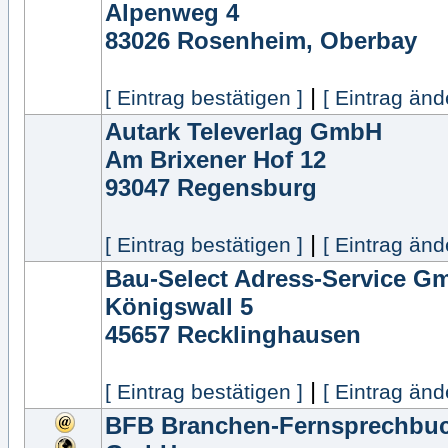
Alpenweg 4
83026
Rosenheim, Oberbay
|
[ Eintrag bestätigen ]
[ Eintrag änd
Autark Televerlag GmbH
Am Brixener Hof 12
93047
Regensburg
|
[ Eintrag bestätigen ]
[ Eintrag änd
Bau-Select Adress-Service G
Königswall 5
45657
Recklinghausen
|
[ Eintrag bestätigen ]
[ Eintrag änd
BFB Branchen-Fernsprechbu