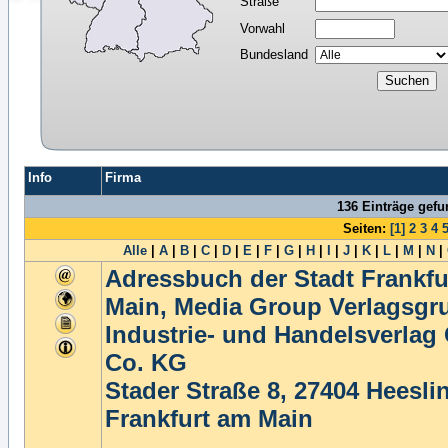
Straße
Vorwahl
Bundesland
Info
Firma
136 Einträge gef
Seiten:
[1]
2
3
4
Alle
|
A
|
B
|
C
|
D
|
E
|
F
|
G
|
H
|
I
|
J
|
K
|
L
|
M
|
N
|
Adressbuch der Stadt Frankfu
Main, Media Group Verlagsgr
Industrie- und Handelsverla
Co. KG
Stader Straße 8, 27404 Heesli
Frankfurt am Main