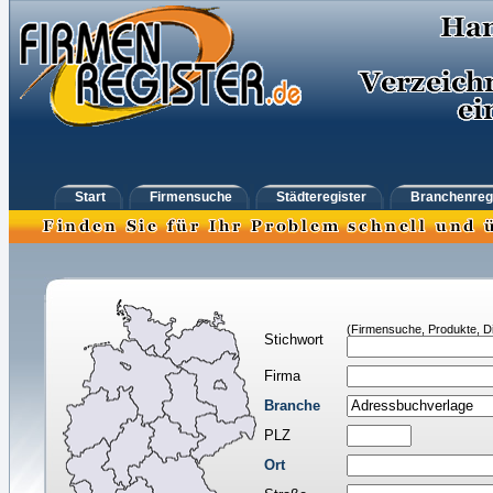
Start
Firmensuche
Städteregister
Branchenreg
(Firmensuche, Produkte, Di
Stichwort
Firma
Branche
PLZ
Ort