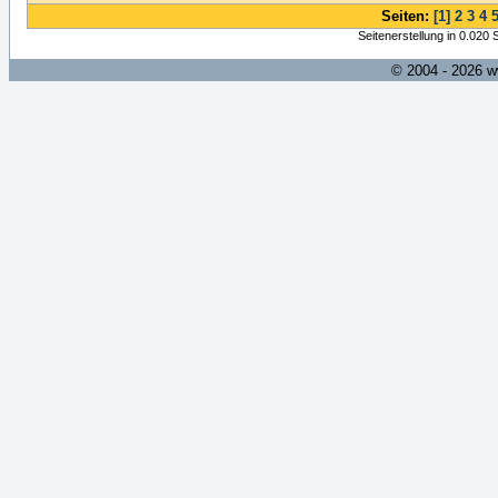
Seiten:
[1]
2
3
4
Seitenerstellung in 0.020
© 2004 - 2026 w