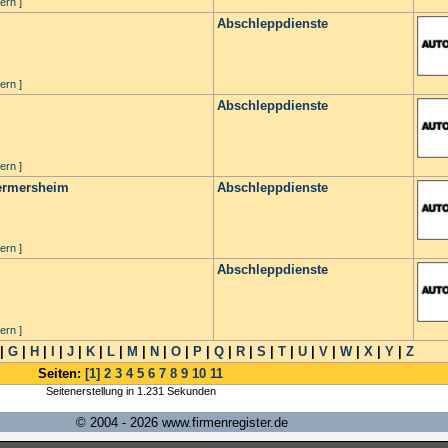
ern ]
Abschleppdienste
ern ]
Abschleppdienste
ern ]
Germersheim
Abschleppdienste
ern ]
Abschleppdienste
ern ]
|
G
|
H
|
I
|
J
|
K
|
L
|
M
|
N
|
O
|
P
|
Q
|
R
|
S
|
T
|
U
|
V
|
W
|
X
|
Y
|
Z
Seiten:
[1]
2
3
4
5
6
7
8
9
10
11
Seitenerstellung in 1.231 Sekunden
© 2004 - 2026 www.firmenregister.de