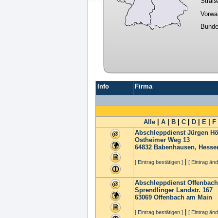
Straß
Vorwa
Bunde
Info
Firma
Alle
|
A
|
B
|
C
|
D
|
E
|
F
Abschleppdienst Jürgen Hö
Ostheimer Weg 13
64832
Babenhausen, Hesse
|
[ Eintrag bestätigen ]
[ Eintrag änd
Abschleppdienst Offenba
Sprendlinger Landstr. 167
63069
Offenbach am Main
|
[ Eintrag bestätigen ]
[ Eintrag änd