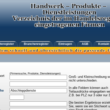
teregister
Branchenregister
Eintragen
AGB
Kontakt
(Firmensuche, Produkte, Dienstleistungen)
ort
Groß- und Kleinschreibung w
nicht unterschieden.
In alle Feldern können auch
che
Teilausdrücke eingegeben we
Z.B. bei PLZ nur 3 oder nur 
Die besten Ergebnisse erziel
Sie, wenn sie ein Stichwort 
eine Stadt eingeben