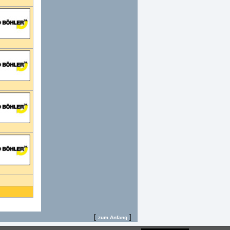
[
]
zum Anfang