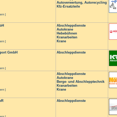
Autoverwertung, Autorecycling
Kfz-Ersatzteile
ern ]
mbH
Abschleppdienste
Autokrane
Hebebühnen
Kranarbeiten
Krane
ern ]
sport GmbH
Abschleppdienste
ern ]
Abschleppdienste
Autokrane
Berge- und Abschlepptechnik
Kranarbeiten
Krane
ern ]
bR
Abschleppdienste
ern ]