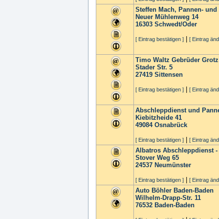
Steffen Mach, Pannen- und
Neuer Mühlenweg 14
16303
Schwedt/Oder
|
[ Eintrag bestätigen ]
[ Eintrag änd
Timo Waltz Gebrüder Grotz 
Stader Str. 5
27419
Sittensen
|
[ Eintrag bestätigen ]
[ Eintrag änd
Abschleppdienst und Panne
Kiebitzheide 41
49084
Osnabrück
|
[ Eintrag bestätigen ]
[ Eintrag änd
Albatros Abschleppdienst 
Stover Weg 65
24537
Neumünster
|
[ Eintrag bestätigen ]
[ Eintrag änd
Auto Böhler Baden-Baden
Wilhelm-Drapp-Str. 11
76532
Baden-Baden