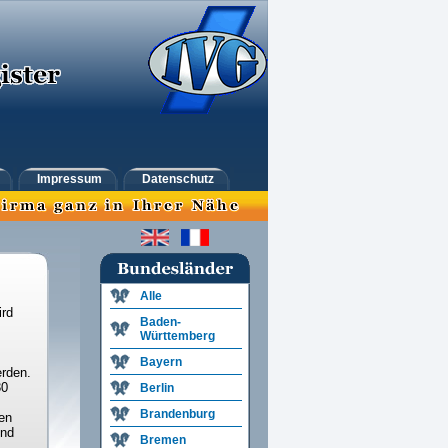
Impressum
Datenschutz
Alle
ird
Baden-
Württemberg
Bayern
rden.
30
Berlin
Brandenburg
en
und
Bremen