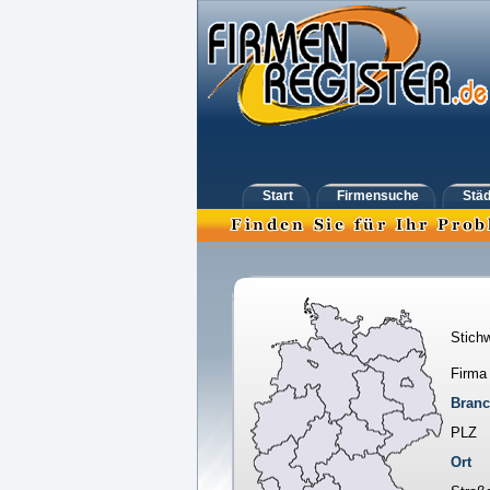
Start
Firmensuche
Städ
Stichw
Firma
Bran
PLZ
Ort