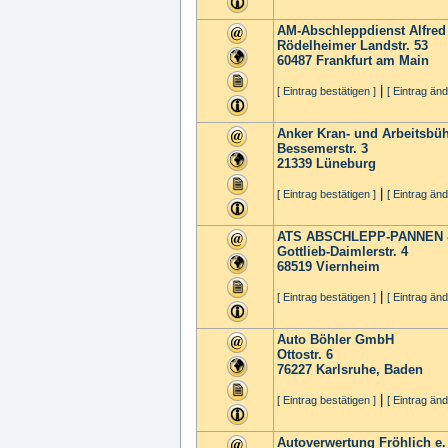
AM-Abschleppdienst Alfre
Rödelheimer Landstr. 53
60487
Frankfurt am Main
|
[ Eintrag bestätigen ]
[ Eintrag änd
Anker Kran- und Arbeitsb
Bessemerstr. 3
21339
Lüneburg
|
[ Eintrag bestätigen ]
[ Eintrag änd
ATS ABSCHLEPP-PANNEN 
Gottlieb-Daimlerstr. 4
68519
Viernheim
|
[ Eintrag bestätigen ]
[ Eintrag änd
Auto Böhler GmbH
Ottostr. 6
76227
Karlsruhe, Baden
|
[ Eintrag bestätigen ]
[ Eintrag änd
Autoverwertung Fröhlich e.