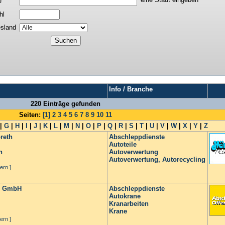
e
hl
sland
Info / Branche
220 Einträge gefunden
Seiten:
[1]
2
3
4
5
6
7
8
9
10
11
|
G
|
H
|
I
|
J
|
K
|
L
|
M
|
N
|
O
|
P
|
Q
|
R
|
S
|
T
|
U
|
V
|
W
|
X
|
Y
|
Z
reth
Abschleppdienste
Autoteile
n
Autoverwertung
Autoverwertung, Autorecycling
ern ]
ch GmbH
Abschleppdienste
Autokrane
Kranarbeiten
Krane
ern ]