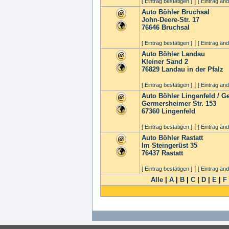
|
[ Eintrag bestätigen ]
[ Eintrag änd
Auto Böhler Bruchsal
John-Deere-Str. 17
76646
Bruchsal
|
[ Eintrag bestätigen ]
[ Eintrag änd
Auto Böhler Landau
Kleiner Sand 2
76829
Landau in der Pfalz
|
[ Eintrag bestätigen ]
[ Eintrag änd
Auto Böhler Lingenfeld / 
Germersheimer Str. 153
67360
Lingenfeld
|
[ Eintrag bestätigen ]
[ Eintrag änd
Auto Böhler Rastatt
Im Steingerüst 35
76437
Rastatt
|
[ Eintrag bestätigen ]
[ Eintrag änd
Alle
|
A
|
B
|
C
|
D
|
E
|
F