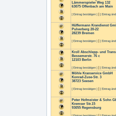
Lämmerspieler Weg 132
63075
Offenbach am Main
|
[ Eintrag bestätigen ]
[ Eintrag änd
Hüffermann Krandienst G
Pulverberg 20-22
28239
Bremen
|
[ Eintrag bestätigen ]
[ Eintrag änd
Kroll Abschlepp- und Tran
Bessemerstr. 76 c
12103
Berlin
|
[ Eintrag bestätigen ]
[ Eintrag änd
Möhle Kranservice GmbH
Konrad-Zuse-Str. 3
38723
Seesen
|
[ Eintrag bestätigen ]
[ Eintrag änd
Peter Hofmeister & Sohn G
Kremser Str.15
93055
Regensburg
|
[ Eintrag bestätigen ]
[ Eintrag änd