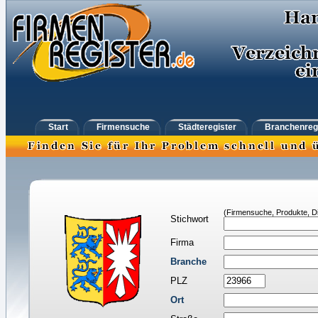
Start
Firmensuche
Städteregister
Branchenreg
(Firmensuche, Produkte, Di
Stichwort
Firma
Branche
PLZ
Ort