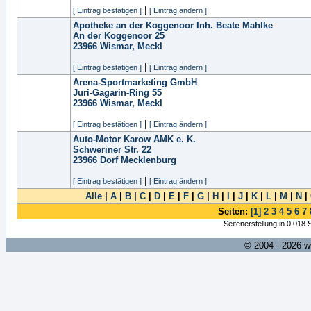
|
[ Eintrag bestätigen ]
[ Eintrag ändern ]
Apotheke an der Koggenoor Inh. Beate Mahlke
An der Koggenoor 25
23966
Wismar, Meckl
|
[ Eintrag bestätigen ]
[ Eintrag ändern ]
Arena-Sportmarketing GmbH
Juri-Gagarin-Ring 55
23966
Wismar, Meckl
|
[ Eintrag bestätigen ]
[ Eintrag ändern ]
Auto-Motor Karow AMK e. K.
Schweriner Str. 22
23966
Dorf Mecklenburg
|
[ Eintrag bestätigen ]
[ Eintrag ändern ]
Alle
|
A
|
B
|
C
|
D
|
E
|
F
|
G
|
H
|
I
|
J
|
K
|
L
|
M
|
N
|
Seiten:
[1]
2
3
4
5
6
7
Seitenerstellung in 0.018
© 2004 - 2026 w