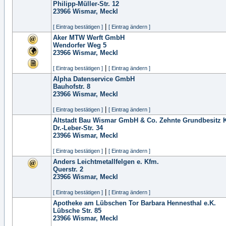
Philipp-Müller-Str. 12
23966
Wismar, Meckl
|
[ Eintrag bestätigen ]
[ Eintrag ändern ]
Aker MTW Werft GmbH
Wendorfer Weg 5
23966
Wismar, Meckl
|
[ Eintrag bestätigen ]
[ Eintrag ändern ]
Alpha Datenservice GmbH
Bauhofstr. 8
23966
Wismar, Meckl
|
[ Eintrag bestätigen ]
[ Eintrag ändern ]
Altstadt Bau Wismar GmbH & Co. Zehnte Grundbesitz 
Dr.-Leber-Str. 34
23966
Wismar, Meckl
|
[ Eintrag bestätigen ]
[ Eintrag ändern ]
Anders Leichtmetallfelgen e. Kfm.
Querstr. 2
23966
Wismar, Meckl
|
[ Eintrag bestätigen ]
[ Eintrag ändern ]
Apotheke am Lübschen Tor Barbara Hennesthal e.K.
Lübsche Str. 85
23966
Wismar, Meckl