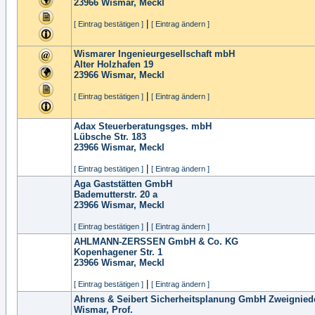
23966
Wismar, Meckl
|
[ Eintrag bestätigen ]
[ Eintrag ändern ]
Wismarer Ingenieurgesellschaft mbH
Alter Holzhafen 19
23966
Wismar, Meckl
|
[ Eintrag bestätigen ]
[ Eintrag ändern ]
Adax Steuerberatungsges. mbH
Lübsche Str. 183
23966
Wismar, Meckl
|
[ Eintrag bestätigen ]
[ Eintrag ändern ]
Aga Gaststätten GmbH
Bademutterstr. 20 a
23966
Wismar, Meckl
|
[ Eintrag bestätigen ]
[ Eintrag ändern ]
AHLMANN-ZERSSEN GmbH & Co. KG
Kopenhagener Str. 1
23966
Wismar, Meckl
|
[ Eintrag bestätigen ]
[ Eintrag ändern ]
Ahrens & Seibert Sicherheitsplanung GmbH Zweignied
Wismar, Prof.