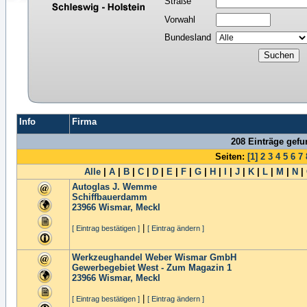
Straße
Vorwahl
Bundesland
Info
Firma
208 Einträge gef
Seiten:
[1]
2
3
4
5
6
7
Alle
|
A
|
B
|
C
|
D
|
E
|
F
|
G
|
H
|
I
|
J
|
K
|
L
|
M
|
N
|
Autoglas J. Wemme
Schiffbauerdamm
23966
Wismar, Meckl
|
[ Eintrag bestätigen ]
[ Eintrag ändern ]
Werkzeughandel Weber Wismar GmbH
Gewerbegebiet West - Zum Magazin 1
23966
Wismar, Meckl
|
[ Eintrag bestätigen ]
[ Eintrag ändern ]