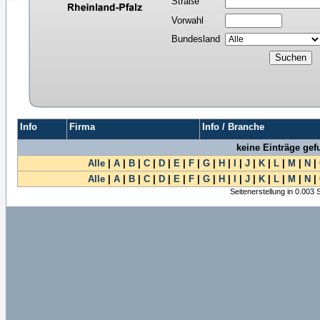
Straße
Vorwahl
Bundesland
Info
Firma
Info / Branche
keine Einträge ge
Alle
|
A
|
B
|
C
|
D
|
E
|
F
|
G
|
H
|
I
|
J
|
K
|
L
|
M
|
N
|
Alle
|
A
|
B
|
C
|
D
|
E
|
F
|
G
|
H
|
I
|
J
|
K
|
L
|
M
|
N
|
Seitenerstellung in 0.003