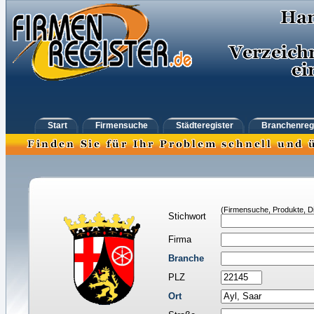
Start
Firmensuche
Städteregister
Branchenreg
(Firmensuche, Produkte, Di
Stichwort
Firma
Branche
PLZ
Ort