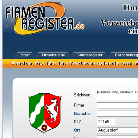
Start
Firmensuche
Städteregister
Branchenreg
(Firmensuche, Produkte, Di
Stichwort
Firma
Branche
PLZ
Ort