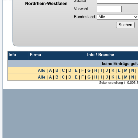
Straße
Vorwahl
Bundesland
Info
Firma
Info / Branche
keine Einträge ge
Alle
|
A
|
B
|
C
|
D
|
E
|
F
|
G
|
H
|
I
|
J
|
K
|
L
|
M
|
N
|
Alle
|
A
|
B
|
C
|
D
|
E
|
F
|
G
|
H
|
I
|
J
|
K
|
L
|
M
|
N
|
Seitenerstellung in 0.003