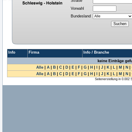
Straße
Vorwahl
Bundesland
Info
Firma
Info / Branche
keine Einträge ge
Alle
|
A
|
B
|
C
|
D
|
E
|
F
|
G
|
H
|
I
|
J
|
K
|
L
|
M
|
N
|
Alle
|
A
|
B
|
C
|
D
|
E
|
F
|
G
|
H
|
I
|
J
|
K
|
L
|
M
|
N
|
Seitenerstellung in 0.002