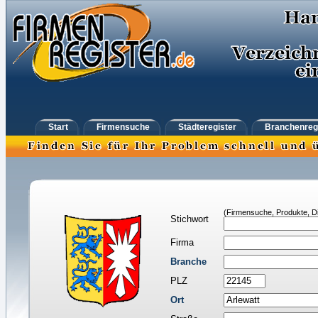
Start
Firmensuche
Städteregister
Branchenreg
(Firmensuche, Produkte, Di
Stichwort
Firma
Branche
PLZ
Ort