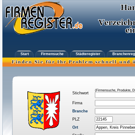
Start
Firmensuche
Städteregister
Branchenreg
(Firmensuche, Produkte, Di
Stichwort
Firma
Branche
PLZ
Ort