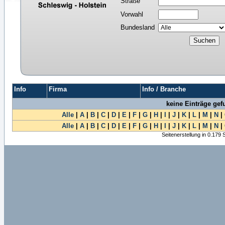
Straße
Vorwahl
Bundesland
Info
Firma
Info / Branche
keine Einträge ge
Alle
|
A
|
B
|
C
|
D
|
E
|
F
|
G
|
H
|
I
|
J
|
K
|
L
|
M
|
N
|
Alle
|
A
|
B
|
C
|
D
|
E
|
F
|
G
|
H
|
I
|
J
|
K
|
L
|
M
|
N
|
Seitenerstellung in 0.179