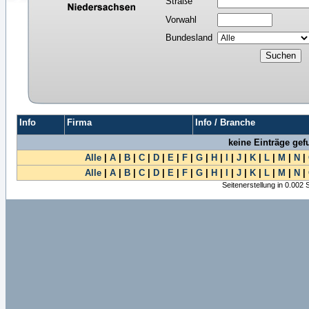
Straße
Vorwahl
Bundesland
Info
Firma
Info / Branche
keine Einträge ge
Alle
|
A
|
B
|
C
|
D
|
E
|
F
|
G
|
H
|
I
|
J
|
K
|
L
|
M
|
N
|
Alle
|
A
|
B
|
C
|
D
|
E
|
F
|
G
|
H
|
I
|
J
|
K
|
L
|
M
|
N
|
Seitenerstellung in 0.002