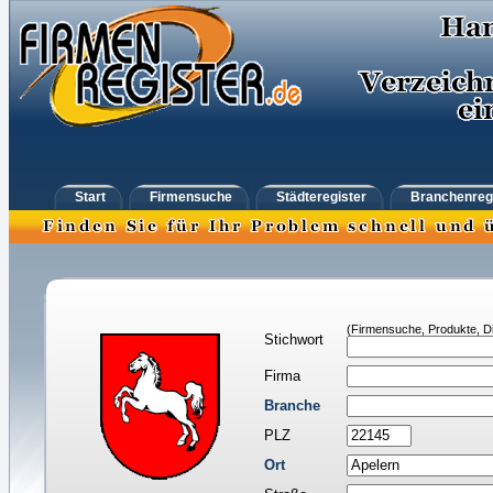
Start
Firmensuche
Städteregister
Branchenreg
(Firmensuche, Produkte, Di
Stichwort
Firma
Branche
PLZ
Ort