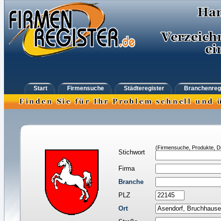
Start
Firmensuche
Städteregister
Branchenreg
(Firmensuche, Produkte, Di
Stichwort
Firma
Branche
PLZ
Ort