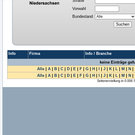
Straße
Vorwahl
Bundesland
Info
Firma
Info / Branche
keine Einträge ge
Alle
|
A
|
B
|
C
|
D
|
E
|
F
|
G
|
H
|
I
|
J
|
K
|
L
|
M
|
N
|
Alle
|
A
|
B
|
C
|
D
|
E
|
F
|
G
|
H
|
I
|
J
|
K
|
L
|
M
|
N
|
Seitenerstellung in 0.006