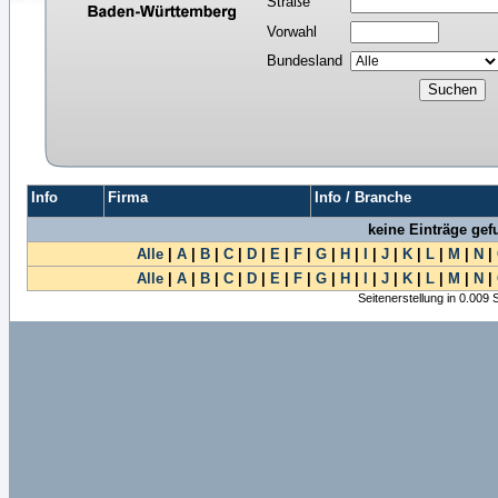
Straße
Vorwahl
Bundesland
Info
Firma
Info / Branche
keine Einträge ge
Alle
|
A
|
B
|
C
|
D
|
E
|
F
|
G
|
H
|
I
|
J
|
K
|
L
|
M
|
N
|
Alle
|
A
|
B
|
C
|
D
|
E
|
F
|
G
|
H
|
I
|
J
|
K
|
L
|
M
|
N
|
Seitenerstellung in 0.009