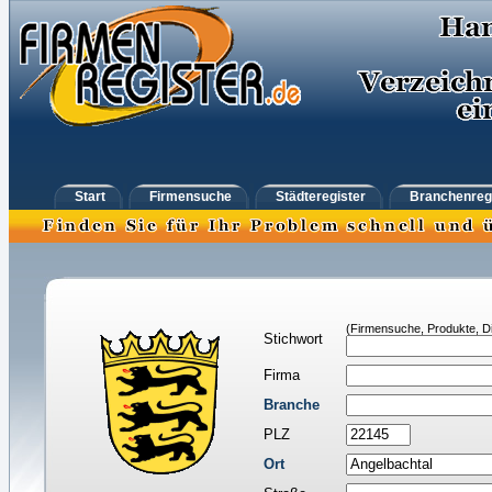
Start
Firmensuche
Städteregister
Branchenreg
(Firmensuche, Produkte, Di
Stichwort
Firma
Branche
PLZ
Ort