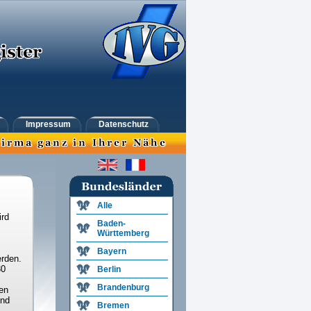
Impressum
Datenschutz
Alle
ird
Baden-
Württemberg
Bayern
rden.
30
Berlin
Brandenburg
en
und
Bremen