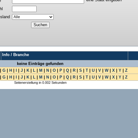
e
hl
sland
Info / Branche
keine Einträge gefunden
|
G
|
H
|
I
|
J
|
K
|
L
|
M
|
N
|
O
|
P
|
Q
|
R
|
S
|
T
|
U
|
V
|
W
|
X
|
Y
|
Z
|
G
|
H
|
I
|
J
|
K
|
L
|
M
|
N
|
O
|
P
|
Q
|
R
|
S
|
T
|
U
|
V
|
W
|
X
|
Y
|
Z
Seitenerstellung in 0.002 Sekunden