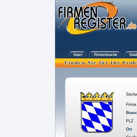
Start
Firmensuche
Städ
Stichw
Firma
Bran
PLZ
Ort