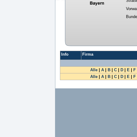
Straß
Vorwa
Bunde
Info
Firma
Alle
|
A
|
B
|
C
|
D
|
E
|
F
Alle
|
A
|
B
|
C
|
D
|
E
|
F