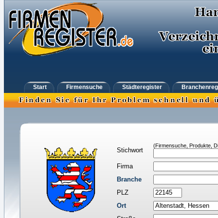
Start
Firmensuche
Städteregister
Branchenreg
(Firmensuche, Produkte, Di
Stichwort
Firma
Branche
PLZ
Ort