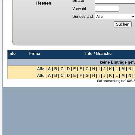
Straße
Vorwahl
Bundesland
Info
Firma
Info / Branche
keine Einträge ge
Alle
|
A
|
B
|
C
|
D
|
E
|
F
|
G
|
H
|
I
|
J
|
K
|
L
|
M
|
N
|
Alle
|
A
|
B
|
C
|
D
|
E
|
F
|
G
|
H
|
I
|
J
|
K
|
L
|
M
|
N
|
Seitenerstellung in 0.003