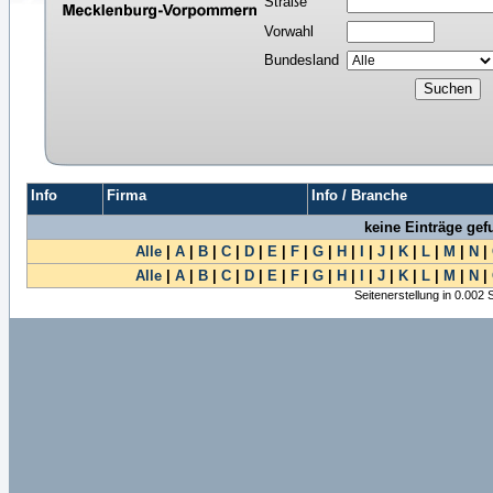
Straße
Vorwahl
Bundesland
Info
Firma
Info / Branche
keine Einträge ge
Alle
|
A
|
B
|
C
|
D
|
E
|
F
|
G
|
H
|
I
|
J
|
K
|
L
|
M
|
N
|
Alle
|
A
|
B
|
C
|
D
|
E
|
F
|
G
|
H
|
I
|
J
|
K
|
L
|
M
|
N
|
Seitenerstellung in 0.002