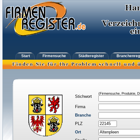
Start
Firmensuche
Städteregister
Branchenreg
(Firmensuche, Produkte, Di
Stichwort
Firma
Branche
PLZ
Ort