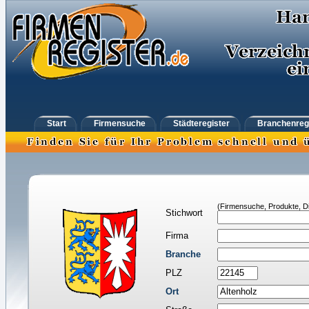
Start
Firmensuche
Städteregister
Branchenreg
(Firmensuche, Produkte, Di
Stichwort
Firma
Branche
PLZ
Ort