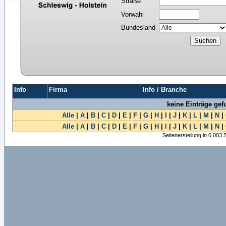
Straße
Vorwahl
Bundesland
Info
Firma
Info / Branche
keine Einträge ge
Alle
|
A
|
B
|
C
|
D
|
E
|
F
|
G
|
H
|
I
|
J
|
K
|
L
|
M
|
N
|
Alle
|
A
|
B
|
C
|
D
|
E
|
F
|
G
|
H
|
I
|
J
|
K
|
L
|
M
|
N
|
Seitenerstellung in 0.003