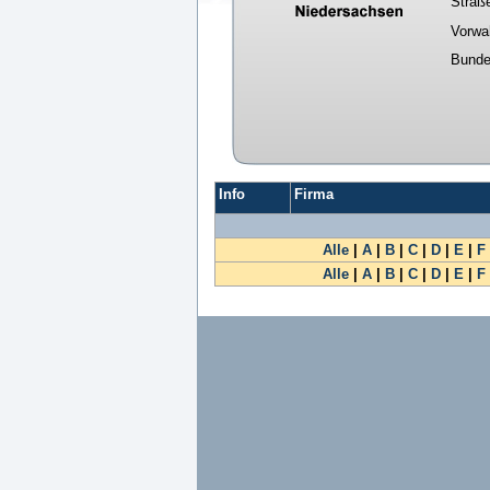
Straß
Vorwa
Bunde
Info
Firma
Alle
|
A
|
B
|
C
|
D
|
E
|
F
Alle
|
A
|
B
|
C
|
D
|
E
|
F