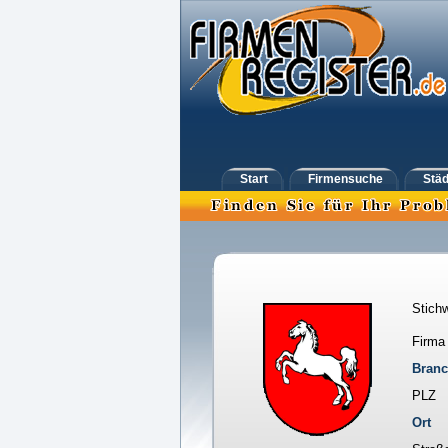
Start
Firmensuche
Städ
Stichw
Firma
Bran
PLZ
Ort