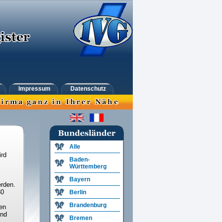
Impressum
Datenschutz
Alle
ird
Baden-
Württemberg
Bayern
rden.
30
Berlin
Brandenburg
en
und
Bremen