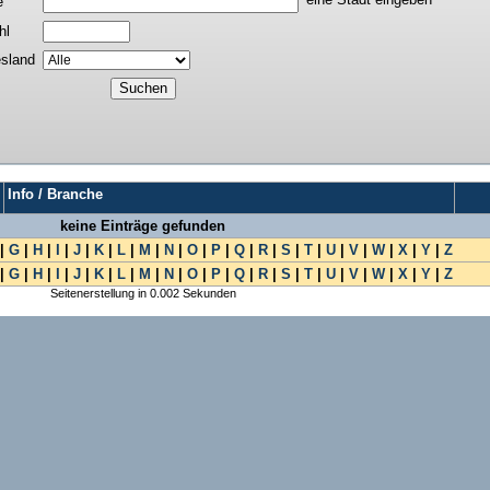
e
hl
sland
Info / Branche
keine Einträge gefunden
|
G
|
H
|
I
|
J
|
K
|
L
|
M
|
N
|
O
|
P
|
Q
|
R
|
S
|
T
|
U
|
V
|
W
|
X
|
Y
|
Z
|
G
|
H
|
I
|
J
|
K
|
L
|
M
|
N
|
O
|
P
|
Q
|
R
|
S
|
T
|
U
|
V
|
W
|
X
|
Y
|
Z
Seitenerstellung in 0.002 Sekunden