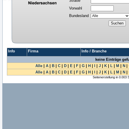
Straße
Vorwahl
Bundesland
Info
Firma
Info / Branche
keine Einträge ge
Alle
|
A
|
B
|
C
|
D
|
E
|
F
|
G
|
H
|
I
|
J
|
K
|
L
|
M
|
N
|
Alle
|
A
|
B
|
C
|
D
|
E
|
F
|
G
|
H
|
I
|
J
|
K
|
L
|
M
|
N
|
Seitenerstellung in 0.003