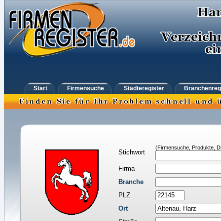
Start
Firmensuche
Städteregister
Branchenreg
(Firmensuche, Produkte, Di
Stichwort
Firma
Branche
PLZ
Ort