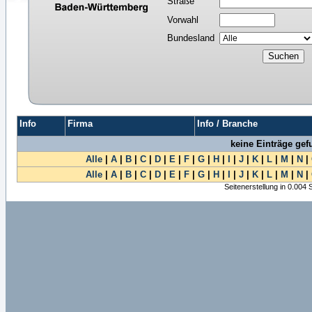
Straße
Vorwahl
Bundesland
Info
Firma
Info / Branche
keine Einträge ge
Alle
|
A
|
B
|
C
|
D
|
E
|
F
|
G
|
H
|
I
|
J
|
K
|
L
|
M
|
N
|
Alle
|
A
|
B
|
C
|
D
|
E
|
F
|
G
|
H
|
I
|
J
|
K
|
L
|
M
|
N
|
Seitenerstellung in 0.004