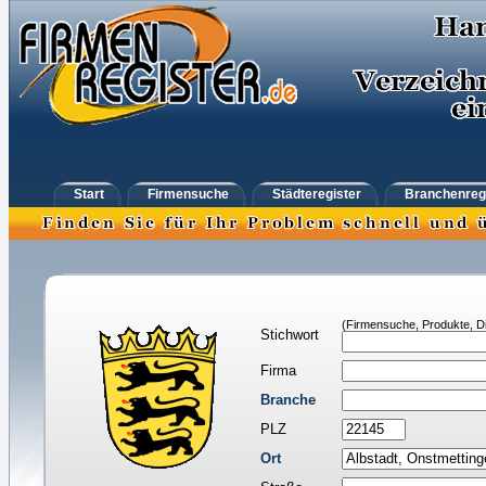
Start
Firmensuche
Städteregister
Branchenreg
(Firmensuche, Produkte, Di
Stichwort
Firma
Branche
PLZ
Ort