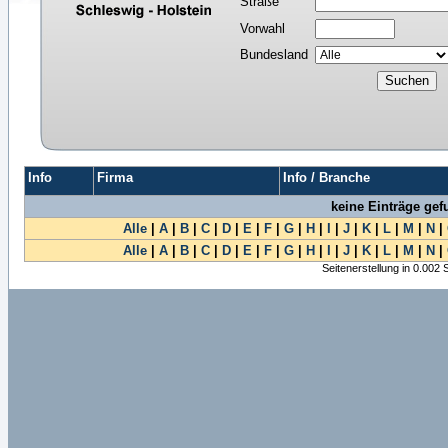
Straße
Vorwahl
Bundesland
Info
Firma
Info / Branche
keine Einträge ge
Alle
|
A
|
B
|
C
|
D
|
E
|
F
|
G
|
H
|
I
|
J
|
K
|
L
|
M
|
N
|
Alle
|
A
|
B
|
C
|
D
|
E
|
F
|
G
|
H
|
I
|
J
|
K
|
L
|
M
|
N
|
Seitenerstellung in 0.002