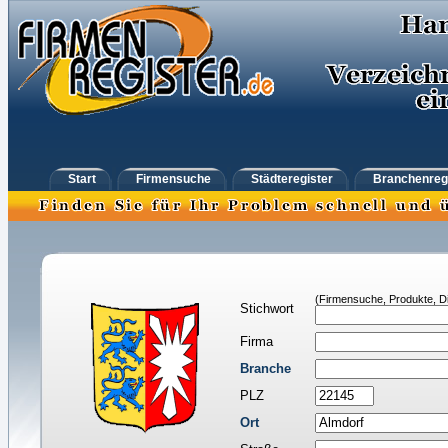
Start
Firmensuche
Städteregister
Branchenreg
(Firmensuche, Produkte, Di
Stichwort
Firma
Branche
PLZ
Ort