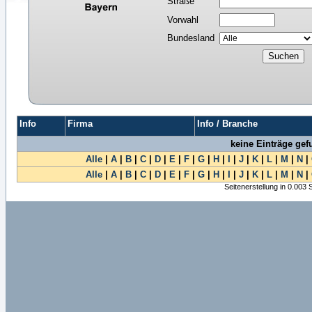
Straße
Vorwahl
Bundesland
Info
Firma
Info / Branche
keine Einträge ge
Alle
|
A
|
B
|
C
|
D
|
E
|
F
|
G
|
H
|
I
|
J
|
K
|
L
|
M
|
N
|
Alle
|
A
|
B
|
C
|
D
|
E
|
F
|
G
|
H
|
I
|
J
|
K
|
L
|
M
|
N
|
Seitenerstellung in 0.003