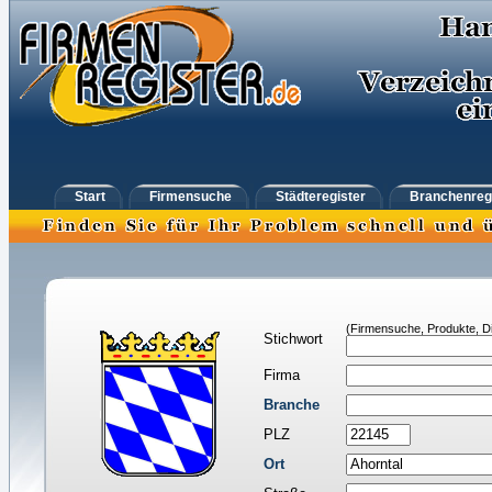
Start
Firmensuche
Städteregister
Branchenreg
(Firmensuche, Produkte, Di
Stichwort
Firma
Branche
PLZ
Ort