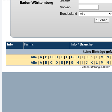
Straße
Vorwahl
Bundesland
Info
Firma
Info / Branche
keine Einträge ge
Alle
|
A
|
B
|
C
|
D
|
E
|
F
|
G
|
H
|
I
|
J
|
K
|
L
|
M
|
N
|
Alle
|
A
|
B
|
C
|
D
|
E
|
F
|
G
|
H
|
I
|
J
|
K
|
L
|
M
|
N
|
Seitenerstellung in 0.002