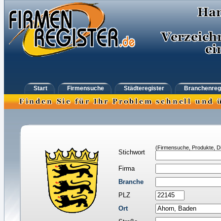
Start
Firmensuche
Städteregister
Branchenreg
(Firmensuche, Produkte, Di
Stichwort
Firma
Branche
PLZ
Ort