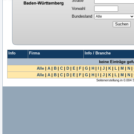
Straße
Vorwahl
Bundesland
Info
Firma
Info / Branche
keine Einträge ge
Alle
|
A
|
B
|
C
|
D
|
E
|
F
|
G
|
H
|
I
|
J
|
K
|
L
|
M
|
N
|
Alle
|
A
|
B
|
C
|
D
|
E
|
F
|
G
|
H
|
I
|
J
|
K
|
L
|
M
|
N
|
Seitenerstellung in 0.004