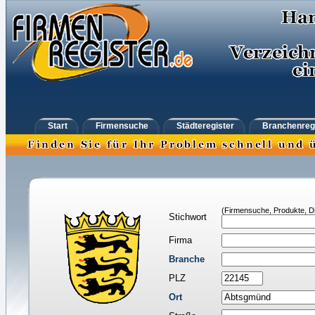
Start
Firmensuche
Städteregister
Branchenreg
(Firmensuche, Produkte, Di
Stichwort
Firma
Branche
PLZ
Ort