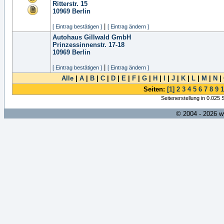
Ritterstr. 15
10969
Berlin
|
[ Eintrag bestätigen ]
[ Eintrag ändern ]
Autohaus Gillwald GmbH
Prinzessinnenstr. 17-18
10969
Berlin
|
[ Eintrag bestätigen ]
[ Eintrag ändern ]
Alle
|
A
|
B
|
C
|
D
|
E
|
F
|
G
|
H
|
I
|
J
|
K
|
L
|
M
|
N
|
Seiten:
[1]
2
3
4
5
6
7
8
9
1
Seitenerstellung in 0.025
© 2004 - 2026 w