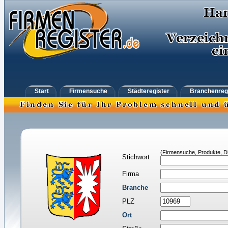
Start
Firmensuche
Städteregister
Branchenreg
(Firmensuche, Produkte, Di
Stichwort
Firma
Branche
PLZ
Ort