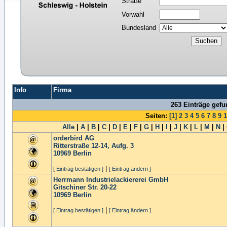
Straße
Vorwahl
Bundesland
Info
Firma
263 Einträge gef
Seiten:
[1]
2
3
4
5
6
7
8
9
1
Alle
|
A
|
B
|
C
|
D
|
E
|
F
|
G
|
H
|
I
|
J
|
K
|
L
|
M
|
N
|
orderbird AG
Ritterstraße 12-14, Aufg. 3
10969
Berlin
|
[ Eintrag bestätigen ]
[ Eintrag ändern ]
Herrmann Industrielackiererei GmbH
Gitschiner Str. 20-22
10969
Berlin
|
[ Eintrag bestätigen ]
[ Eintrag ändern ]