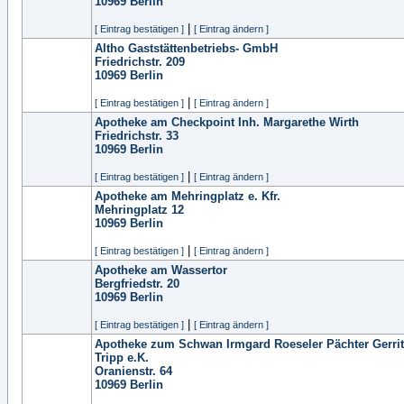
10969
Berlin
|
[ Eintrag bestätigen ]
[ Eintrag ändern ]
Altho Gaststättenbetriebs- GmbH
Friedrichstr. 209
10969
Berlin
|
[ Eintrag bestätigen ]
[ Eintrag ändern ]
Apotheke am Checkpoint Inh. Margarethe Wirth
Friedrichstr. 33
10969
Berlin
|
[ Eintrag bestätigen ]
[ Eintrag ändern ]
Apotheke am Mehringplatz e. Kfr.
Mehringplatz 12
10969
Berlin
|
[ Eintrag bestätigen ]
[ Eintrag ändern ]
Apotheke am Wassertor
Bergfriedstr. 20
10969
Berlin
|
[ Eintrag bestätigen ]
[ Eintrag ändern ]
Apotheke zum Schwan Irmgard Roeseler Pächter Gerrit
Tripp e.K.
Oranienstr. 64
10969
Berlin