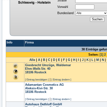
Straße
Vorwahl
Bundesland
Info
Firma
38 Einträge gefu
Seiten:
[1]
2
Alle
|
A
|
B
|
C
|
D
|
E
|
F
|
G
|
H
|
I
|
J
|
K
|
L
|
M
|
N
|
Giesbrecht Umzüge, Waldemar
Ehm-Welk-Str. 40
18106
Rostock
|
[ Eintrag bestätigen ]
[ Eintrag ändern ]
Adamantan Cosmetics AG
Aleksis-Kivi-Str. 30
18106
Rostock
|
[ Eintrag bestätigen ]
[ Eintrag ändern ]
Autohaus Dethloff GmbH