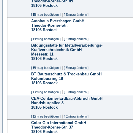
Theodor-Körner-Str. 45
18106
Rostock
|
[ Eintrag bestätigen ]
[ Eintrag ändern ]
Autohaus Evershagen GmbH
Theodor-Körner-Str.
18106
Rostock
|
[ Eintrag bestätigen ]
[ Eintrag ändern ]
Bildungsstätte für Metallverarbeitungs-
Kraftverkehrstechnik GmbH
Messestr. 11
18106
Rostock
|
[ Eintrag bestätigen ]
[ Eintrag ändern ]
BT Bautenschutz & Trockenbau GmbH
Kolumbusring 18
18106
Rostock
|
[ Eintrag bestätigen ]
[ Eintrag ändern ]
CEA-Container-Erdbau-Abbruch GmbH
Hundsburgallee 8
18106
Rostock
|
[ Eintrag bestätigen ]
[ Eintrag ändern ]
Color Glo International GmbH
Theodor-Körner-Str. 37
18106
Rostock