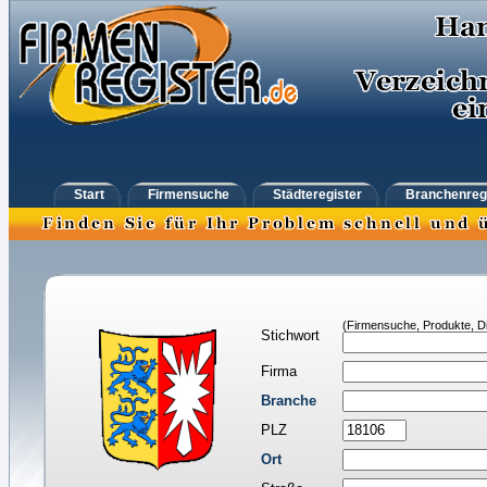
Start
Firmensuche
Städteregister
Branchenreg
(Firmensuche, Produkte, Di
Stichwort
Firma
Branche
PLZ
Ort