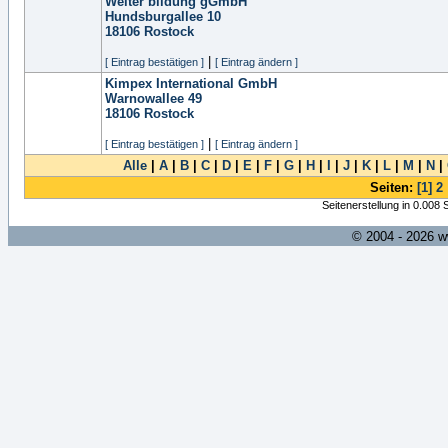
Weiter bildung gGmbH
Hundsburgallee 10
18106
Rostock
|
[ Eintrag bestätigen ]
[ Eintrag ändern ]
Kimpex International GmbH
Warnowallee 49
18106
Rostock
|
[ Eintrag bestätigen ]
[ Eintrag ändern ]
Alle
|
A
|
B
|
C
|
D
|
E
|
F
|
G
|
H
|
I
|
J
|
K
|
L
|
M
|
N
|
Seiten:
[1]
2
Seitenerstellung in 0.008
© 2004 - 2026 w