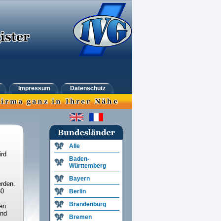
Impressum
Datenschutz
Alle
ird
Baden-
Württemberg
Bayern
rden.
30
Berlin
Brandenburg
en
und
Bremen