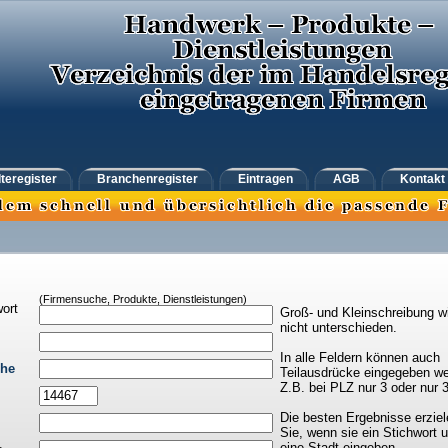
teregister
Branchenregister
Eintragen
AGB
Kontakt
(Firmensuche, Produkte, Dienstleistungen)
ort
Groß- und Kleinschreibung w
nicht unterschieden.
In alle Feldern können auch
che
Teilausdrücke eingegeben we
Z.B. bei PLZ nur 3 oder nur 
Die besten Ergebnisse erziel
Sie, wenn sie ein Stichwort 
eine Stadt eingeben