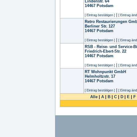
Lindenstr. 64
14467
Potsdam
|
[ Eintrag bestätigen ]
[ Eintrag änd
Retro Restaurierungen Gm
Berliner Str. 127
14467
Potsdam
|
[ Eintrag bestätigen ]
[ Eintrag änd
RSB - Reise- und Service-B
Friedrich-Ebert-Str. 22
14467
Potsdam
|
[ Eintrag bestätigen ]
[ Eintrag änd
RT Wohnpunkt GmbH
Helmholtzstr. 17
14467
Potsdam
|
[ Eintrag bestätigen ]
[ Eintrag änd
Alle
|
A
|
B
|
C
|
D
|
E
|
F