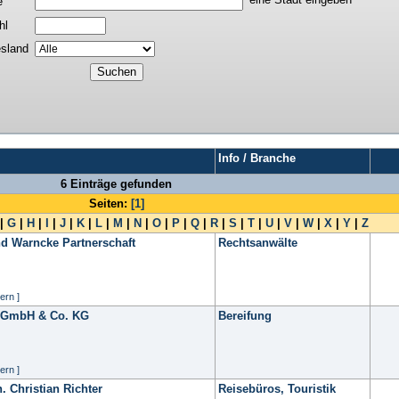
e
hl
sland
Info / Branche
6 Einträge gefunden
Seiten:
[1]
|
G
|
H
|
I
|
J
|
K
|
L
|
M
|
N
|
O
|
P
|
Q
|
R
|
S
|
T
|
U
|
V
|
W
|
X
|
Y
|
Z
d Warncke Partnerschaft
Rechtsanwälte
ern ]
r GmbH & Co. KG
Bereifung
ern ]
. Christian Richter
Reisebüros, Touristik