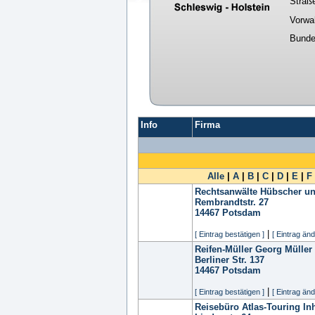
Straß
Vorwa
Bunde
Info
Firma
Alle
|
A
|
B
|
C
|
D
|
E
|
F
Rechtsanwälte Hübscher un
Rembrandtstr. 27
14467
Potsdam
|
[ Eintrag bestätigen ]
[ Eintrag änd
Reifen-Müller Georg Mülle
Berliner Str. 137
14467
Potsdam
|
[ Eintrag bestätigen ]
[ Eintrag änd
Reisebüro Atlas-Touring Inh