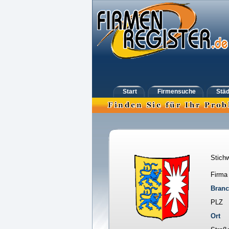
Start
Firmensuche
Städ
Stichw
Firma
Bran
PLZ
Ort