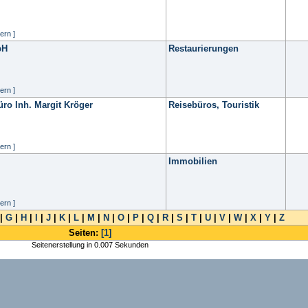
ern ]
bH
Restaurierungen
ern ]
üro Inh. Margit Kröger
Reisebüros, Touristik
ern ]
Immobilien
ern ]
|
G
|
H
|
I
|
J
|
K
|
L
|
M
|
N
|
O
|
P
|
Q
|
R
|
S
|
T
|
U
|
V
|
W
|
X
|
Y
|
Z
Seiten:
[1]
Seitenerstellung in 0.007 Sekunden