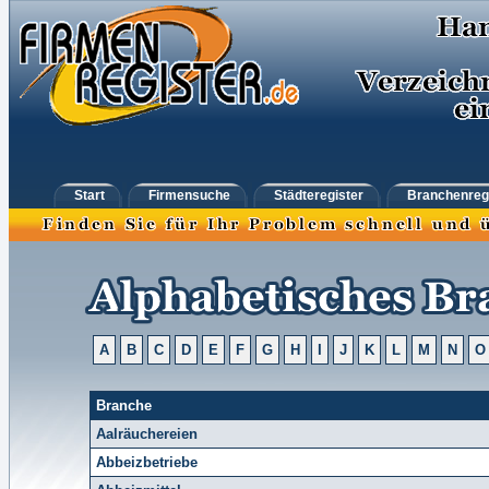
Start
Firmensuche
Städteregister
Branchenreg
A
B
C
D
E
F
G
H
I
J
K
L
M
N
O
Branche
Aalräuchereien
Abbeizbetriebe