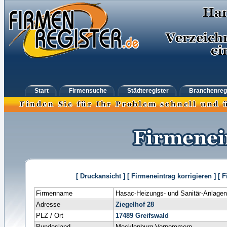
Start
Firmensuche
Städteregister
Branchenreg
[ Druckansicht ]
[ Firmeneintrag korrigieren ]
[ 
Firmenname
Hasac-Heizungs- und Sanitär-Anlag
Adresse
Ziegelhof 28
PLZ / Ort
17489
Greifswald
Bundesland
Mecklenburg-Vorpommern