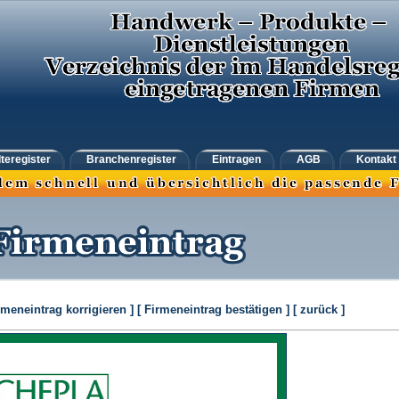
teregister
Branchenregister
Eintragen
AGB
Kontakt
rmeneintrag korrigieren ]
[ Firmeneintrag bestätigen ]
[ zurück ]