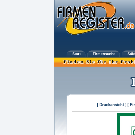
Start
Firmensuche
Städ
[ Druckansicht ]
[ Fi