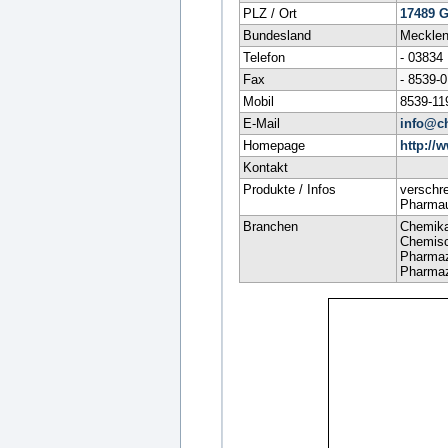
PLZ / Ort
17489
G
Bundesland
Mecklen
Telefon
- 03834
Fax
- 8539-
Mobil
8539-11
E-Mail
info@c
Homepage
http:/
Kontakt
Produkte / Infos
verschre
Pharma
Branchen
Chemika
Chemisc
Pharmaz
Pharmaz