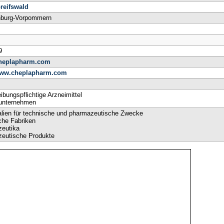
reifswald
burg-Vorpommern
0
9
heplapharm.com
/www.cheplapharm.com
ibungspflichtige Arzneimittel
unternehmen
lien für technische und pharmazeutische Zwecke
he Fabriken
eutika
eutische Produkte