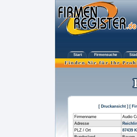
Start
Firmensuche
Städ
[ Druckansicht ]
[ Fi
Firmenname
Audio C
Adresse
Reichlin
PLZ / Ort
87439
K
Bundesland
Bayern