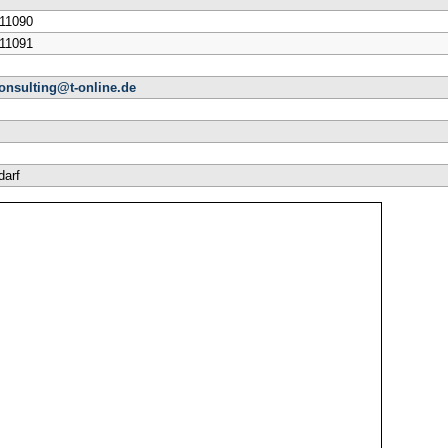
511090
511091
onsulting@t-online.de
darf