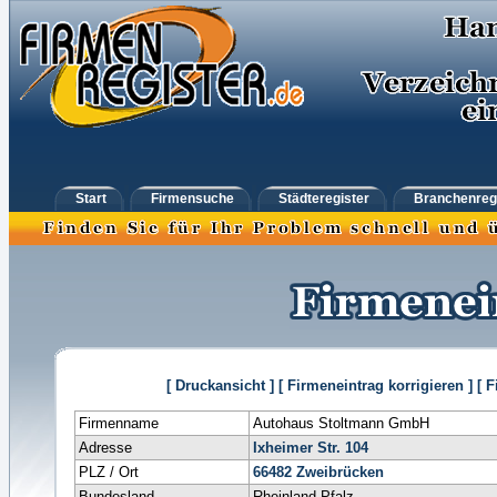
Start
Firmensuche
Städteregister
Branchenreg
[ Druckansicht ]
[ Firmeneintrag korrigieren ]
[ 
Firmenname
Autohaus Stoltmann GmbH
Adresse
Ixheimer Str. 104
PLZ / Ort
66482
Zweibrücken
Bundesland
Rheinland-Pfalz