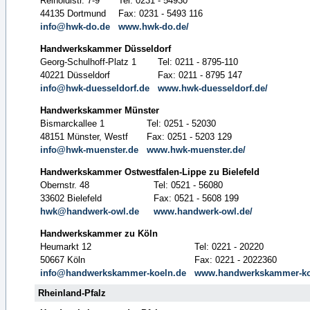
Reinoldistr. 7-9
Tel: 0231 - 54930
44135 Dortmund
Fax: 0231 - 5493 116
info@hwk-do.de
www.hwk-do.de/
Handwerkskammer Düsseldorf
Georg-Schulhoff-Platz 1
Tel: 0211 - 8795-110
40221 Düsseldorf
Fax: 0211 - 8795 147
info@hwk-duesseldorf.de
www.hwk-duesseldorf.de/
Handwerkskammer Münster
Bismarckallee 1
Tel: 0251 - 52030
48151 Münster, Westf
Fax: 0251 - 5203 129
info@hwk-muenster.de
www.hwk-muenster.de/
Handwerkskammer Ostwestfalen-Lippe zu Bielefeld
Obernstr. 48
Tel: 0521 - 56080
33602 Bielefeld
Fax: 0521 - 5608 199
hwk@handwerk-owl.de
www.handwerk-owl.de/
Handwerkskammer zu Köln
Heumarkt 12
Tel: 0221 - 20220
50667 Köln
Fax: 0221 - 2022360
info@handwerkskammer-koeln.de
www.handwerkskammer-ko
Rheinland-Pfalz