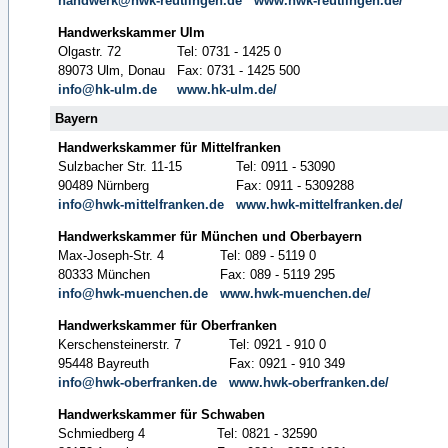
handwerk@hwk-reutlingen.de
www.hwk-reutlingen.de/
Handwerkskammer Ulm
Olgastr. 72
Tel: 0731 - 1425 0
89073 Ulm, Donau
Fax: 0731 - 1425 500
info@hk-ulm.de
www.hk-ulm.de/
Bayern
Handwerkskammer für Mittelfranken
Sulzbacher Str. 11-15
Tel: 0911 - 53090
90489 Nürnberg
Fax: 0911 - 5309288
info@hwk-mittelfranken.de
www.hwk-mittelfranken.de/
Handwerkskammer für München und Oberbayern
Max-Joseph-Str. 4
Tel: 089 - 5119 0
80333 München
Fax: 089 - 5119 295
info@hwk-muenchen.de
www.hwk-muenchen.de/
Handwerkskammer für Oberfranken
Kerschensteinerstr. 7
Tel: 0921 - 910 0
95448 Bayreuth
Fax: 0921 - 910 349
info@hwk-oberfranken.de
www.hwk-oberfranken.de/
Handwerkskammer für Schwaben
Schmiedberg 4
Tel: 0821 - 32590