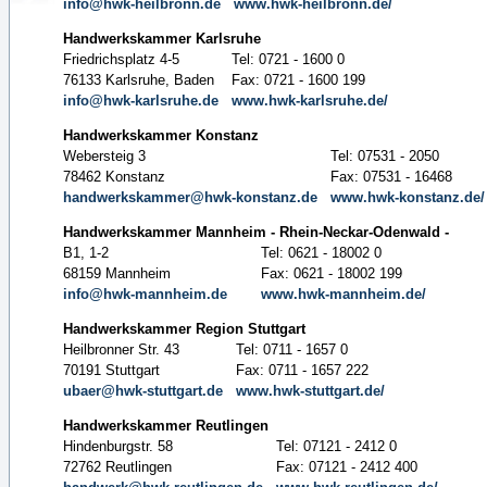
info@hwk-heilbronn.de
www.hwk-heilbronn.de/
Handwerkskammer Karlsruhe
Friedrichsplatz 4-5
Tel: 0721 - 1600 0
76133 Karlsruhe, Baden
Fax: 0721 - 1600 199
info@hwk-karlsruhe.de
www.hwk-karlsruhe.de/
Handwerkskammer Konstanz
Webersteig 3
Tel: 07531 - 2050
78462 Konstanz
Fax: 07531 - 16468
handwerkskammer@hwk-konstanz.de
www.hwk-konstanz.de/
Handwerkskammer Mannheim - Rhein-Neckar-Odenwald -
B1, 1-2
Tel: 0621 - 18002 0
68159 Mannheim
Fax: 0621 - 18002 199
info@hwk-mannheim.de
www.hwk-mannheim.de/
Handwerkskammer Region Stuttgart
Heilbronner Str. 43
Tel: 0711 - 1657 0
70191 Stuttgart
Fax: 0711 - 1657 222
ubaer@hwk-stuttgart.de
www.hwk-stuttgart.de/
Handwerkskammer Reutlingen
Hindenburgstr. 58
Tel: 07121 - 2412 0
72762 Reutlingen
Fax: 07121 - 2412 400