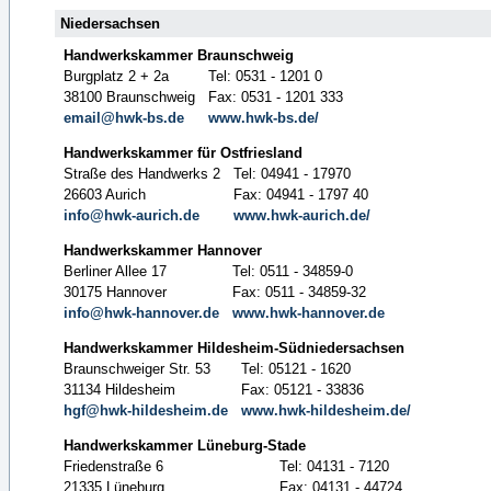
Niedersachsen
Handwerkskammer Braunschweig
Burgplatz 2 + 2a
Tel: 0531 - 1201 0
38100 Braunschweig
Fax: 0531 - 1201 333
email@hwk-bs.de
www.hwk-bs.de/
Handwerkskammer für Ostfriesland
Straße des Handwerks 2
Tel: 04941 - 17970
26603 Aurich
Fax: 04941 - 1797 40
info@hwk-aurich.de
www.hwk-aurich.de/
Handwerkskammer Hannover
Berliner Allee 17
Tel: 0511 - 34859-0
30175 Hannover
Fax: 0511 - 34859-32
info@hwk-hannover.de
www.hwk-hannover.de
Handwerkskammer Hildesheim-Südniedersachsen
Braunschweiger Str. 53
Tel: 05121 - 1620
31134 Hildesheim
Fax: 05121 - 33836
hgf@hwk-hildesheim.de
www.hwk-hildesheim.de/
Handwerkskammer Lüneburg-Stade
Friedenstraße 6
Tel: 04131 - 7120
21335 Lüneburg
Fax: 04131 - 44724