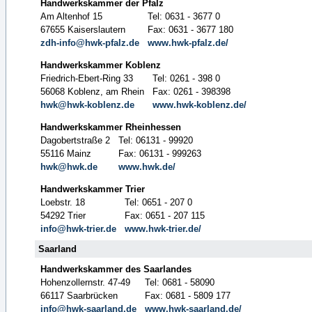
Handwerkskammer der Pfalz
Am Altenhof 15
Tel: 0631 - 3677 0
67655 Kaiserslautern
Fax: 0631 - 3677 180
zdh-info@hwk-pfalz.de
www.hwk-pfalz.de/
Handwerkskammer Koblenz
Friedrich-Ebert-Ring 33
Tel: 0261 - 398 0
56068 Koblenz, am Rhein
Fax: 0261 - 398398
hwk@hwk-koblenz.de
www.hwk-koblenz.de/
Handwerkskammer Rheinhessen
Dagobertstraße 2
Tel: 06131 - 99920
55116 Mainz
Fax: 06131 - 999263
hwk@hwk.de
www.hwk.de/
Handwerkskammer Trier
Loebstr. 18
Tel: 0651 - 207 0
54292 Trier
Fax: 0651 - 207 115
info@hwk-trier.de
www.hwk-trier.de/
Saarland
Handwerkskammer des Saarlandes
Hohenzollernstr. 47-49
Tel: 0681 - 58090
66117 Saarbrücken
Fax: 0681 - 5809 177
info@hwk-saarland.de
www.hwk-saarland.de/