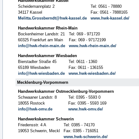
Handwerkskammer Kassel
Scheidemannplatz 2
Tel: 0561 - 78880
34117 Kassel
Fax: 0561 - 7888165
Melitta.Grossberndt@hwk-kassel.de
www.hwk-kassel.de/
Handwerkskammer Rhein-Main
Bockenheimer Landstr. 21
Tel: 069 - 971720
60325 Frankfurt am Main
Fax: 069 - 97172199
info@hwk-rhein-main.de
www.hwk-rhein-main.de/
Handwerkskammer Wiesbaden
Bierstadter Straße 45
Tel: 0611 - 1360
65189 Wiesbaden
Fax: 0611 - 136155
info@hwk-wiesbaden.de
www.hwk-wiesbaden.de/
Mecklenburg-Vorpommern
Handwerkskammer Ostmecklenburg-Vorpommern
Schwaaner Landstr. 8
Tel: 0395 - 5593 0
18055 Rostock
Fax: 0395 - 5593 169
info@hwk-omv.de
www.hwk-omv.de/
Handwerkskammer Schwerin
Friedensstr. 4 A
Tel: 0385 - 74170
19053 Schwerin, Meckl
Fax: 0385 - 716051
www.hwk-schwerin.de/