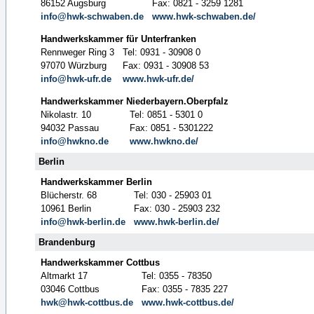
86152 Augsburg
Fax: 0821 - 3259 1281
info@hwk-schwaben.de
www.hwk-schwaben.de/
Handwerkskammer für Unterfranken
Rennweger Ring 3
Tel: 0931 - 30908 0
97070 Würzburg
Fax: 0931 - 30908 53
info@hwk-ufr.de
www.hwk-ufr.de/
Handwerkskammer Niederbayern.Oberpfalz
Nikolastr. 10
Tel: 0851 - 5301 0
94032 Passau
Fax: 0851 - 5301222
info@hwkno.de
www.hwkno.de/
Berlin
Handwerkskammer Berlin
Blücherstr. 68
Tel: 030 - 25903 01
10961 Berlin
Fax: 030 - 25903 232
info@hwk-berlin.de
www.hwk-berlin.de/
Brandenburg
Handwerkskammer Cottbus
Altmarkt 17
Tel: 0355 - 78350
03046 Cottbus
Fax: 0355 - 7835 227
hwk@hwk-cottbus.de
www.hwk-cottbus.de/