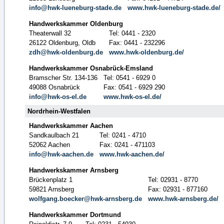
info@hwk-lueneburg-stade.de
www.hwk-lueneburg-stade.de/
Handwerkskammer Oldenburg
Theaterwall 32
Tel: 0441 - 2320
26122 Oldenburg, Oldb
Fax: 0441 - 232296
zdh@hwk-oldenburg.de
www.hwk-oldenburg.de/
Handwerkskammer Osnabrück-Emsland
Bramscher Str. 134-136
Tel: 0541 - 6929 0
49088 Osnabrück
Fax: 0541 - 6929 290
info@hwk-os-el.de
www.hwk-os-el.de/
Nordrhein-Westfalen
Handwerkskammer Aachen
Sandkaulbach 21
Tel: 0241 - 4710
52062 Aachen
Fax: 0241 - 471103
info@hwk-aachen.de
www.hwk-aachen.de/
Handwerkskammer Arnsberg
Brückenplatz 1
Tel: 02931 - 8770
59821 Arnsberg
Fax: 02931 - 877160
wolfgang.boecker@hwk-arnsberg.de
www.hwk-arnsberg.de/
Handwerkskammer Dortmund