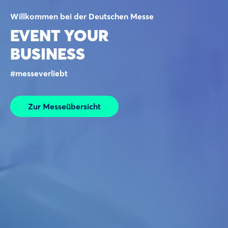
Willkommen bei der Deutschen Messe
EVENT YOUR
BUSINESS
#messeverliebt
Zur Messeübersicht