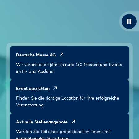
Deutsche Messe AG
Wir veranstalten jährlich rund 150 Messen und Events
im In- und Ausland
Event ausrichten
Finden Sie die richtige Location für Ihre erfolgreiche
Veranstaltung
Aktuelle Stellenangebote
Werden Sie Teil eines professionellen Teams mit
internationaler Ausrichtung